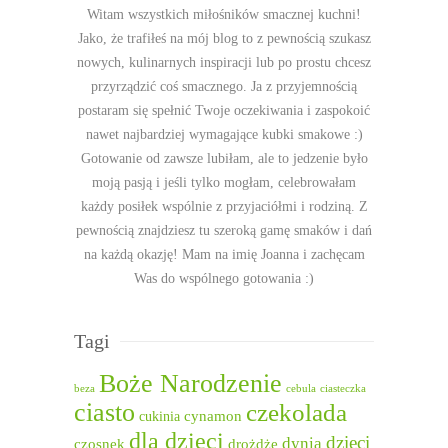
Witam wszystkich miłośników smacznej kuchni!
Jako, że trafiłeś na mój blog to z pewnością szukasz
nowych, kulinarnych inspiracji lub po prostu chcesz
przyrządzić coś smacznego. Ja z przyjemnością
postaram się spełnić Twoje oczekiwania i zaspokoić
nawet najbardziej wymagające kubki smakowe :)
Gotowanie od zawsze lubiłam, ale to jedzenie było
moją pasją i jeśli tylko mogłam, celebrowałam
każdy posiłek wspólnie z przyjaciółmi i rodziną. Z
pewnością znajdziesz tu szeroką gamę smaków i dań
na każdą okazję! Mam na imię Joanna i zachęcam
Was do wspólnego gotowania :)
Tagi
Boże Narodzenie
beza
cebula
ciasteczka
ciasto
czekolada
cukinia
cynamon
dla dzieci
dzieci
dynia
czosnek
drożdże