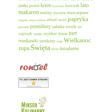
lato
krem
jesień
kurczak
jabłka
kruszonka
makaron
mascarpone
maliny
marchew
papryka
obiad
owoce
migdały
mięso mielone
pomidory
sałatka
sernik
sos
pieczarki
tort
szpinak
szybkie danie
szybkie
Wielkanoc
truskawki
urodziny
wege
Święta
zupa
śniadanie
śliwki