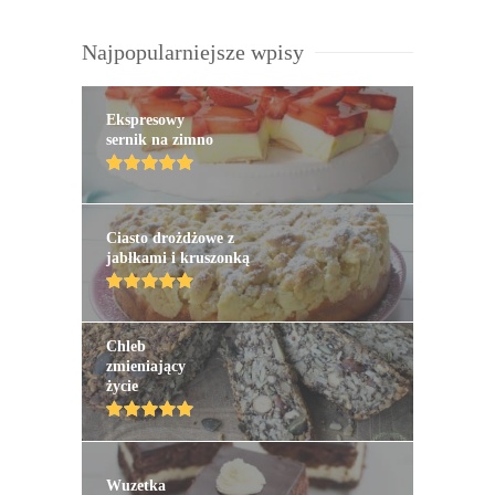
Najpopularniejsze wpisy
Ekspresowy
sernik na zimno
Ciasto drożdżowe z
jabłkami i kruszonką
Chleb
zmieniający
życie
Wuzetka