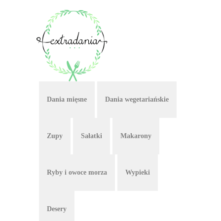
Dania mięsne
Dania wegetariańskie
Zupy
Sałatki
Makarony
Ryby i owoce morza
Wypieki
Desery