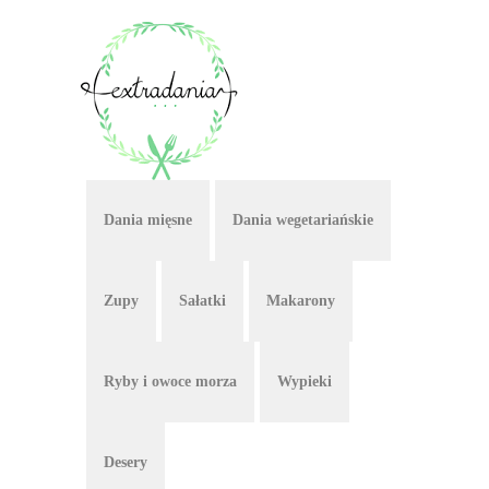
Dania mięsne
Dania wegetariańskie
Zupy
Sałatki
Makarony
Ryby i owoce morza
Wypieki
Desery