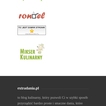
extradania.pl
to blog kulinarny, który pozwoli Ci w szybki sposób
przyrządzić bardzo proste i smaczne dania, które