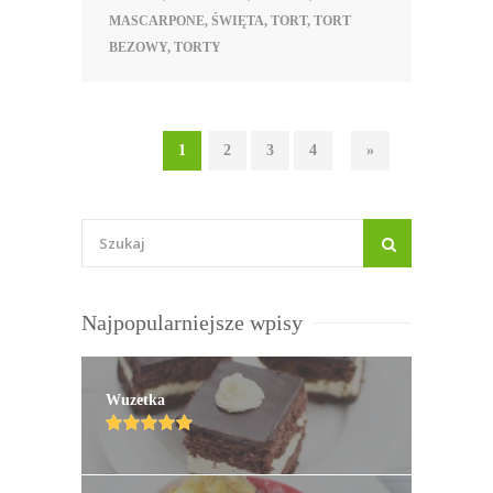
MASCARPONE
,
ŚWIĘTA
,
TORT
,
TORT
BEZOWY
,
TORTY
1
2
3
4
»
Najpopularniejsze wpisy
Wuzetka