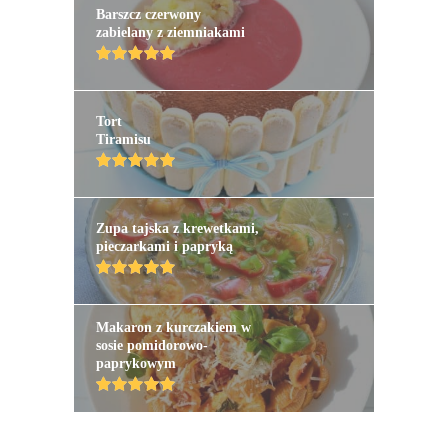
Barszcz czerwony
zabielany z ziemniakami
Tort
Tiramisu
Zupa tajska z krewetkami,
pieczarkami i papryką
Makaron z kurczakiem w
sosie pomidorowo-
paprykowym