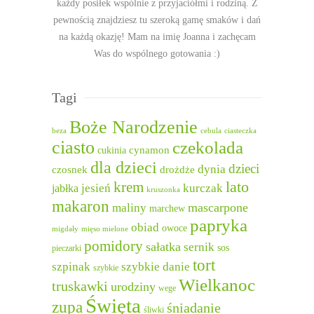
każdy posiłek wspólnie z przyjaciółmi i rodziną. Z
pewnością znajdziesz tu szeroką gamę smaków i dań
na każdą okazję! Mam na imię Joanna i zachęcam
Was do wspólnego gotowania :)
Tagi
Boże Narodzenie
beza
cebula
ciasteczka
ciasto
czekolada
cukinia
cynamon
dla dzieci
dzieci
dynia
czosnek
drożdże
lato
krem
jesień
kurczak
jabłka
kruszonka
makaron
mascarpone
maliny
marchew
papryka
obiad
owoce
migdały
mięso mielone
pomidory
sałatka
sernik
sos
pieczarki
tort
szpinak
szybkie danie
szybkie
Wielkanoc
truskawki
urodziny
wege
Święta
zupa
śniadanie
śliwki