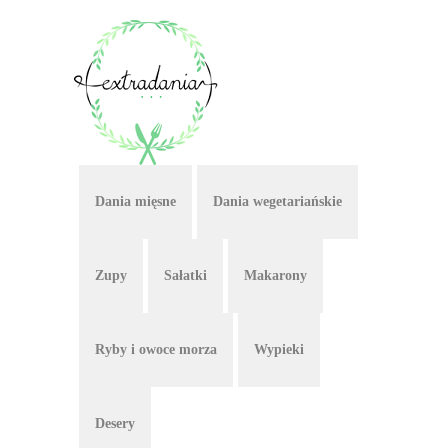
Dania mięsne
Dania wegetariańskie
Zupy
Sałatki
Makarony
Ryby i owoce morza
Wypieki
Desery