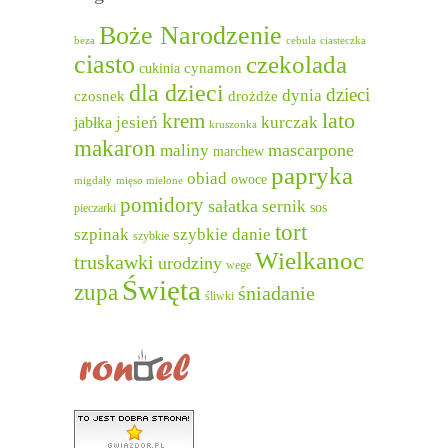
Boże Narodzenie
beza
cebula
ciasteczka
ciasto
czekolada
cukinia
cynamon
dla dzieci
dzieci
dynia
czosnek
drożdże
lato
krem
jesień
kurczak
jabłka
kruszonka
makaron
mascarpone
maliny
marchew
papryka
obiad
owoce
migdały
mięso mielone
pomidory
sałatka
sernik
sos
pieczarki
tort
szpinak
szybkie danie
szybkie
Wielkanoc
truskawki
urodziny
wege
Święta
zupa
śniadanie
śliwki