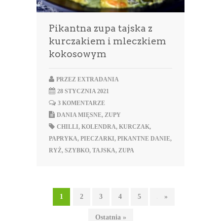
Pikantna zupa tajska z
kurczakiem i mleczkiem
kokosowym
PRZEZ
EXTRADANIA
28 STYCZNIA 2021
3 KOMENTARZE
DANIA MIĘSNE
,
ZUPY
CHILLI
,
KOLENDRA
,
KURCZAK
,
PAPRYKA
,
PIECZARKI
,
PIKANTNE DANIE
,
RYŻ
,
SZYBKO
,
TAJSKA
,
ZUPA
1
2
3
4
5
...
»
Ostatnia »