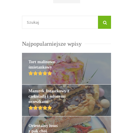
Najpopularniejsze wpisy
Tort malinowo-
śmietankowy
Mazurek fistaszkowy z
czekoladą i solonymi
orzeszkami
Orientalny łosoś
z pak choi