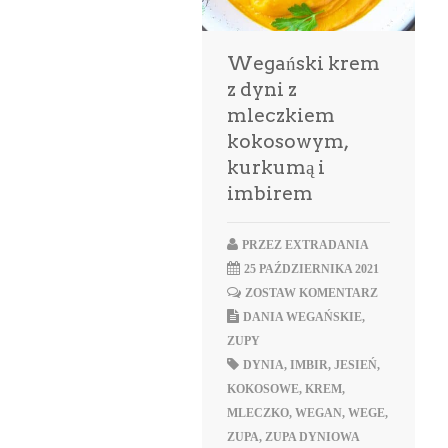
Wegański krem
z dyni z
mleczkiem
kokosowym,
kurkumą i
imbirem
PRZEZ
EXTRADANIA
25 PAŹDZIERNIKA 2021
ZOSTAW KOMENTARZ
DANIA WEGAŃSKIE
,
ZUPY
DYNIA
,
IMBIR
,
JESIEŃ
,
KOKOSOWE
,
KREM
,
MLECZKO
,
WEGAN
,
WEGE
,
ZUPA
,
ZUPA DYNIOWA