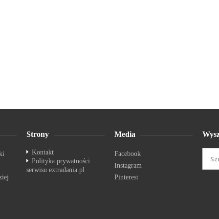
Strony
Media
Wysz
Kontakt
ki
Facebook
Polityka prywatności
Instagram
serwisu extradania.pl
ziej
Pinterest