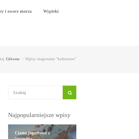
by i owoce morza
Wypieki
taj
Główna
Wpisy otagowane "kokosowe"
Najpopularniejsze wpisy
Ciasto jogurtowe z
żurawiną