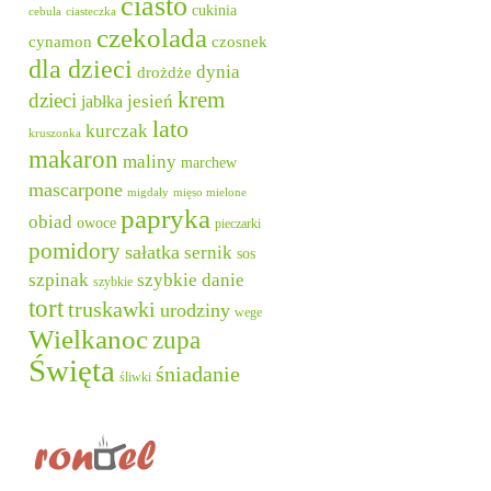
ciasto
cukinia
cebula
ciasteczka
czekolada
cynamon
czosnek
dla dzieci
dynia
drożdże
krem
dzieci
jesień
jabłka
lato
kurczak
kruszonka
makaron
maliny
marchew
mascarpone
migdały
mięso mielone
papryka
obiad
owoce
pieczarki
pomidory
sałatka
sernik
sos
szpinak
szybkie danie
szybkie
tort
truskawki
urodziny
wege
Wielkanoc
zupa
Święta
śniadanie
śliwki