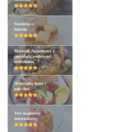
Szarlotka z
lukrem
Mazurek fistaszkowy z
czekoladą i solonymi
orzeszkami
Orientalny łosoś z
pak choi
Tort malinowo-
śmietankowy