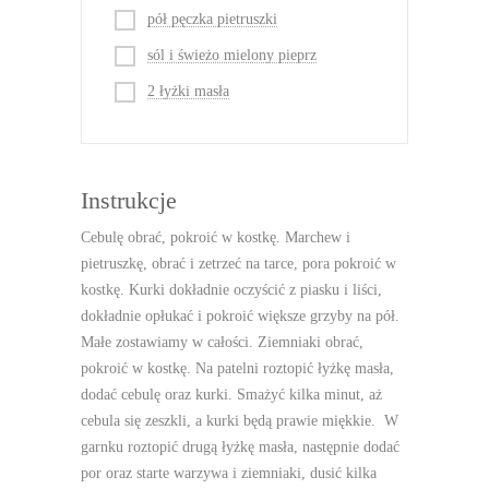
pół pęczka pietruszki
sól i świeżo mielony pieprz
2 łyżki masła
Instrukcje
Cebulę obrać, pokroić w kostkę. Marchew i
pietruszkę, obrać i zetrzeć na tarce, pora pokroić w
kostkę. Kurki dokładnie oczyścić z piasku i liści,
dokładnie opłukać i pokroić większe grzyby na pół.
Małe zostawiamy w całości. Ziemniaki obrać,
pokroić w kostkę. Na patelni roztopić łyżkę masła,
dodać cebulę oraz kurki. Smażyć kilka minut, aż
cebula się zeszkli, a kurki będą prawie miękkie. W
garnku roztopić drugą łyżkę masła, następnie dodać
por oraz starte warzywa i ziemniaki, dusić kilka