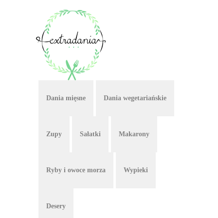
Dania mięsne
Dania wegetariańskie
Zupy
Sałatki
Makarony
Ryby i owoce morza
Wypieki
Desery