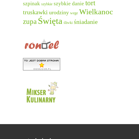
tort
szpinak
szybkie danie
szybkie
Wielkanoc
truskawki
urodziny
wege
Święta
zupa
śniadanie
śliwki