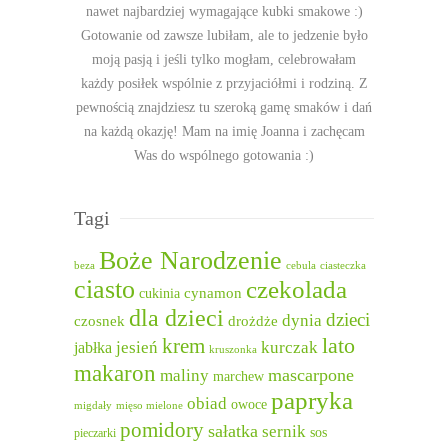
nawet najbardziej wymagające kubki smakowe :)
Gotowanie od zawsze lubiłam, ale to jedzenie było
moją pasją i jeśli tylko mogłam, celebrowałam
każdy posiłek wspólnie z przyjaciółmi i rodziną. Z
pewnością znajdziesz tu szeroką gamę smaków i dań
na każdą okazję! Mam na imię Joanna i zachęcam
Was do wspólnego gotowania :)
Tagi
Boże Narodzenie
beza
cebula
ciasteczka
ciasto
czekolada
cukinia
cynamon
dla dzieci
dzieci
dynia
czosnek
drożdże
lato
krem
jesień
kurczak
jabłka
kruszonka
makaron
mascarpone
maliny
marchew
papryka
obiad
owoce
migdały
mięso mielone
pomidory
sałatka
sernik
sos
pieczarki