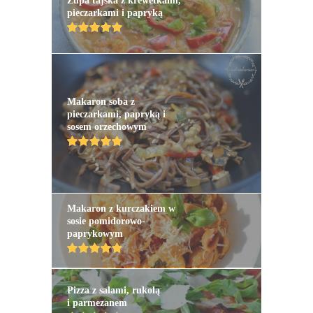
Zupa tajska z krewetkami,
pieczarkami i papryką
Makaron soba z
pieczarkami, papryką i
sosem orzechowym
Makaron z kurczakiem w
sosie pomidorowo-
paprykowym
Pizza z salami, rukolą
i parmezanem