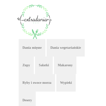
Dania mięsne
Dania wegetariańskie
Zupy
Sałatki
Makarony
Ryby i owoce morza
Wypieki
Desery