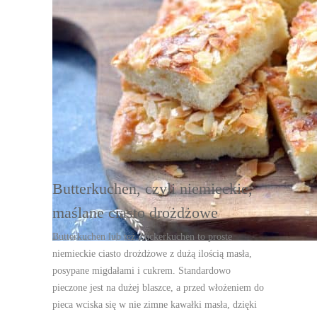
DRUKUJ
Butterkuchen, czyli niemieckie,
maślane ciasto drożdżowe
Butterkuchen lub też Zuckerkuchen to proste
niemieckie ciasto drożdżowe z dużą ilością masła,
posypane migdałami i cukrem. Standardowo
pieczone jest na dużej blaszce, a przed włożeniem do
pieca wciska się w nie zimne kawałki masła, dzięki