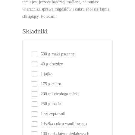
temu jest jeszcze bardziej maślane, natomiast
wierzch za sprawą migdałów i cukru robi się fajnie
chrupiący. Polecam!
Składniki
500 g mąki pszennej
40 g drożdży
1 jajko
175 g cukru
200 ml ciepłego mleka
250 g masła
1 szczypta soli
1 łyżka cukru waniliowego
100 g płatków migdałowych