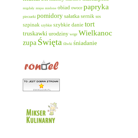
papryka
obiad
owoce
migdały
mięso mielone
pomidory
sałatka
sernik
sos
pieczarki
tort
szpinak
szybkie danie
szybkie
Wielkanoc
truskawki
urodziny
wege
Święta
zupa
śniadanie
śliwki