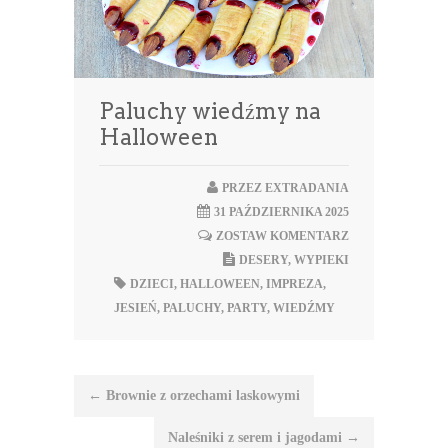
Paluchy wiedźmy na
Halloween
PRZEZ
EXTRADANIA
31 PAŹDZIERNIKA 2025
ZOSTAW KOMENTARZ
DESERY
,
WYPIEKI
DZIECI
,
HALLOWEEN
,
IMPREZA
,
JESIEŃ
,
PALUCHY
,
PARTY
,
WIEDŹMY
Nawigacja
←
Brownie z orzechami laskowymi
wpisu
Naleśniki z serem i jagodami
→