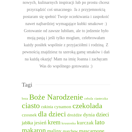
nowych, kulinarnych inspiracji lub po prostu chcesz
przyrządzić coś smacznego. Ja z przyjemnością
postaram się spełnić Twoje oczekiwania i zaspokoić
nawet najbardziej wymagające kubki smakowe :)
Gotowanie od zawsze lubiłam, ale to jedzenie było
moją pasją i jeśli tylko mogłam, celebrowałam
każdy posiłek wspólnie z przyjaciółmi i rodziną. Z
pewnością znajdziesz tu szeroką gamę smaków i dań
na każdą okazję! Mam na imię Joanna i zachęcam
Was do wspólnego gotowania :)
Tagi
Boże Narodzenie
beza
cebula
ciasteczka
ciasto
czekolada
cukinia
cynamon
dla dzieci
dzieci
dynia
czosnek
drożdże
lato
krem
jesień
kurczak
jabłka
kruszonka
makaron
mascarpone
maliny
marchew