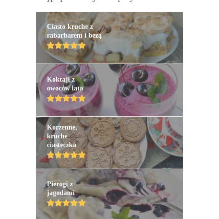
Ciasto kruche z
rabarbarem i bezą
Koktajl z
owoców lata
Korzenne,
kruche
ciasteczka
Pierogi z
jagodami