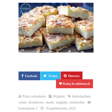
Facebook
Twitter
Pinterest
Dodaj do ulubionych
Przez
extradania
Wypieki
butterkuchen
,
ciasto
,
drożdżowe
,
masło
,
migdały
,
niemieckie
komentarze 3
16 października 2022