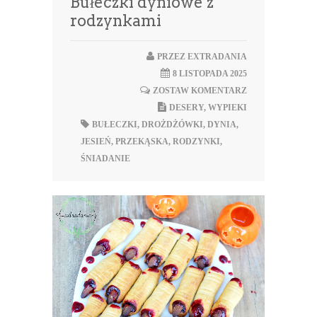
Bułeczki dyniowe z
rodzynkami
PRZEZ
EXTRADANIA
8 LISTOPADA 2025
ZOSTAW KOMENTARZ
DESERY
,
WYPIEKI
BUŁECZKI
,
DROŻDŻÓWKI
,
DYNIA
,
JESIEŃ
,
PRZEKĄSKA
,
RODZYNKI
,
ŚNIADANIE