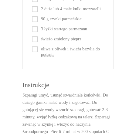
2 duże lub 4 małe kulki mozzarelli
90 g szynki parmeńskiej
3 łyżki startego parmezanu
świeżo zmielony pieprz
oliwa z oliwek i świeża bazylia do
podania
Instrukcje
Szparagi umyć, usunąć stwardniałe końcówki. Do
dużego garnka nalać wody i zagotować. Do
gotującej się wody wrzucić szparagi, gotować 2-3
minuty, wyjąć łyżką cedzakową na talerz. Szparagi
zawinąć w szynkę i włożyć do naczynia
żaroodpornego. Piec 6-7 minut w 200 stopniach C.