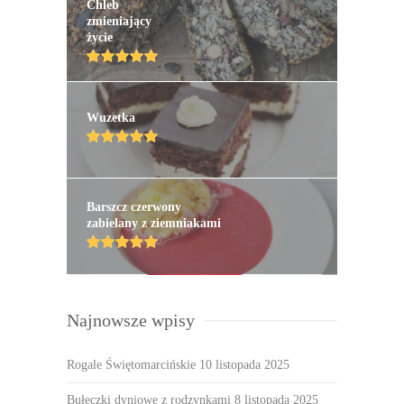
Chleb
zmieniający
życie
Wuzetka
Barszcz czerwony
zabielany z ziemniakami
Najnowsze wpisy
Rogale Świętomarcińskie
10 listopada 2025
Bułeczki dyniowe z rodzynkami
8 listopada 2025