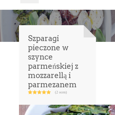
Szparagi
pieczone w
szynce
parmeńskiej z
mozzarellą i
parmezanem
(2 ocen)