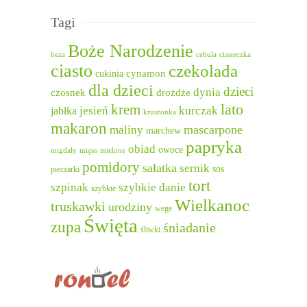
Tagi
Boże Narodzenie
beza
cebula
ciasteczka
ciasto
czekolada
cukinia
cynamon
dla dzieci
dzieci
dynia
czosnek
drożdże
lato
krem
jesień
kurczak
jabłka
kruszonka
makaron
mascarpone
maliny
marchew
papryka
obiad
owoce
migdały
mięso mielone
pomidory
sałatka
sernik
sos
pieczarki
tort
szpinak
szybkie danie
szybkie
Wielkanoc
truskawki
urodziny
wege
Święta
zupa
śniadanie
śliwki