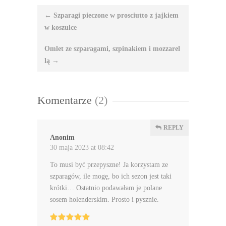
Nawigacja
←
Szparagi pieczone w prosciutto z jajkiem
wpisu
w koszulce
Omlet ze szparagami, szpinakiem i mozzarel
lą
→
Komentarze
(2)
REPLY
Anonim
30 maja 2023 at 08:42
To musi być przepyszne! Ja korzystam ze
szparagów, ile mogę, bo ich sezon jest taki
krótki… Ostatnio podawałam je polane
sosem holenderskim. Prosto i pysznie.