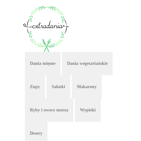
Dania mięsne
Dania wegetariańskie
Zupy
Sałatki
Makarony
Ryby i owoce morza
Wypieki
Desery