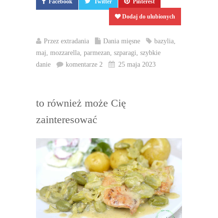
Facebook
Twitter
Pinterest
Dodaj do ulubionych
Przez
extradania
Dania mięsne
bazylia
,
maj
,
mozzarella
,
parmezan
,
szparagi
,
szybkie
danie
komentarze 2
25 maja 2023
to również może Cię
zainteresować