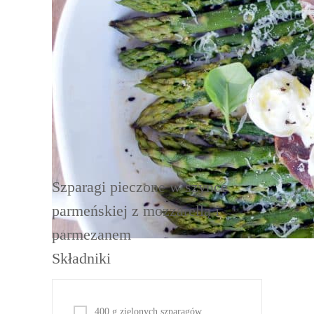
DRUKUJ
Szparagi pieczone w szynce
parmeńskiej z mozzarellą i
parmezanem
Składniki
400 g zielonych szparagów