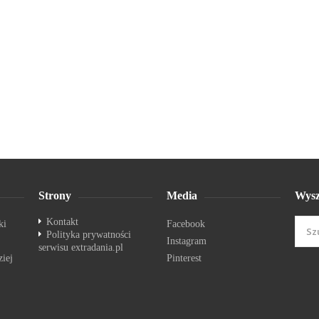
Strony
Media
Wysz
Kontakt
ki
Facebook
Polityka prywatności
Instagram
serwisu extradania.pl
ziej
Pinterest