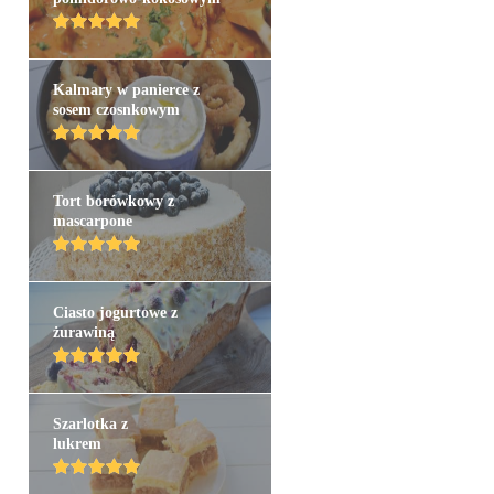
Kalmary w panierce z
sosem czosnkowym
Tort borówkowy z
mascarpone
Ciasto jogurtowe z
żurawiną
Szarlotka z
lukrem