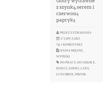
Gofry wytrawne
z szynką, serem i
czerwoną
papryką
PRZEZ
EXTRADANIA
17 LIPCA 2025
1 KOMENTARZ
DANIA MIĘSNE
,
WYPIEKI
DO PRACY
,
DO SZKOŁY
,
DZIECI
,
GOFRY
,
LATO
,
LUNCHBOX
,
PIKNIK