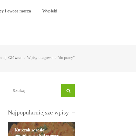
by i owoce morza
Wypieki
tutaj
Główna
Wpisy otagowane "do pracy"
Najpopularniejsze wpisy
Kurczak w sosie
pomidorowo-kokosowym