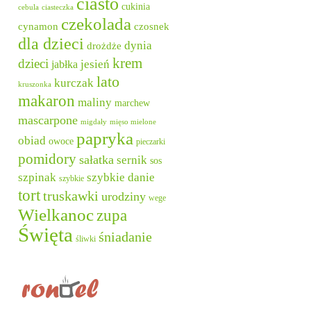
ciasto
cukinia
cebula
ciasteczka
czekolada
cynamon
czosnek
dla dzieci
dynia
drożdże
krem
dzieci
jesień
jabłka
lato
kurczak
kruszonka
makaron
maliny
marchew
mascarpone
migdały
mięso mielone
papryka
obiad
owoce
pieczarki
pomidory
sałatka
sernik
sos
szpinak
szybkie danie
szybkie
tort
truskawki
urodziny
wege
Wielkanoc
zupa
Święta
śniadanie
śliwki