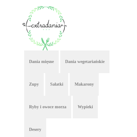
Dania mięsne
Dania wegetariańskie
Zupy
Sałatki
Makarony
Ryby i owoce morza
Wypieki
Desery