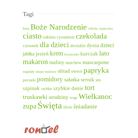
Tagi
Boże Narodzenie
beza
cebula
ciasteczka
ciasto
czekolada
cukinia
cynamon
dla dzieci
dzieci
dynia
czosnek
drożdże
lato
krem
jesień
kurczak
jabłka
kruszonka
makaron
mascarpone
maliny
marchew
papryka
obiad
owoce
migdały
mięso mielone
pomidory
sałatka
sernik
sos
pieczarki
tort
szpinak
szybkie danie
szybkie
Wielkanoc
truskawki
urodziny
wege
Święta
zupa
śniadanie
śliwki