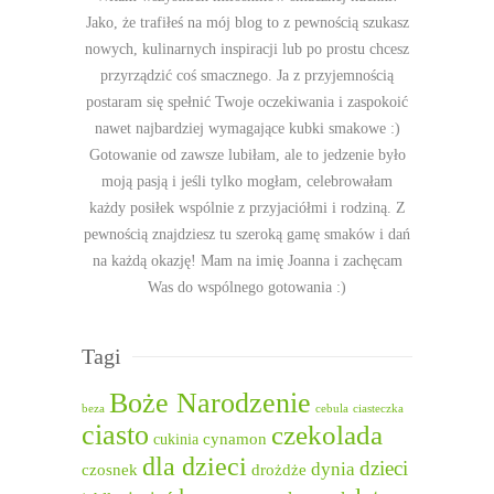
Jako, że trafiłeś na mój blog to z pewnością szukasz
nowych, kulinarnych inspiracji lub po prostu chcesz
przyrządzić coś smacznego. Ja z przyjemnością
postaram się spełnić Twoje oczekiwania i zaspokoić
nawet najbardziej wymagające kubki smakowe :)
Gotowanie od zawsze lubiłam, ale to jedzenie było
moją pasją i jeśli tylko mogłam, celebrowałam
każdy posiłek wspólnie z przyjaciółmi i rodziną. Z
pewnością znajdziesz tu szeroką gamę smaków i dań
na każdą okazję! Mam na imię Joanna i zachęcam
Was do wspólnego gotowania :)
Tagi
Boże Narodzenie
beza
cebula
ciasteczka
ciasto
czekolada
cukinia
cynamon
dla dzieci
dzieci
dynia
czosnek
drożdże