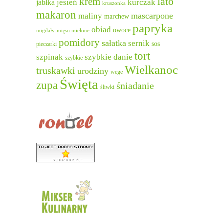
lato
krem
jesień
kurczak
jabłka
kruszonka
makaron
mascarpone
maliny
marchew
papryka
obiad
owoce
migdały
mięso mielone
pomidory
sałatka
sernik
sos
pieczarki
tort
szpinak
szybkie danie
szybkie
Wielkanoc
truskawki
urodziny
wege
Święta
zupa
śniadanie
śliwki