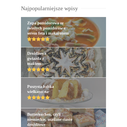
Najpopularniejsze wpisy
Zupa pomidorowa ze
świeżych pomidorów z
serem feta i makaronem
Drożdżowa
gwiazda z
makiem
Puszysta babka
wielkanocna
Butterkuchen, czyli
niemieckie, maślane ciasto
drożdżowe