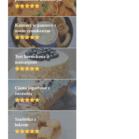
Kalmary w panierce z
sosem czosnkowym
Tort borówkowy z
mascarpone
Ciasto jogurtowe z
żurawiną
Szarlotka z
lukrem