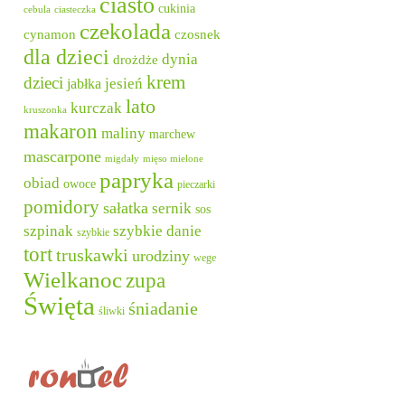
ciasto
cukinia
cebula
ciasteczka
czekolada
cynamon
czosnek
dla dzieci
dynia
drożdże
krem
dzieci
jesień
jabłka
lato
kurczak
kruszonka
makaron
maliny
marchew
mascarpone
migdały
mięso mielone
papryka
obiad
owoce
pieczarki
pomidory
sałatka
sernik
sos
szpinak
szybkie danie
szybkie
tort
truskawki
urodziny
wege
Wielkanoc
zupa
Święta
śniadanie
śliwki