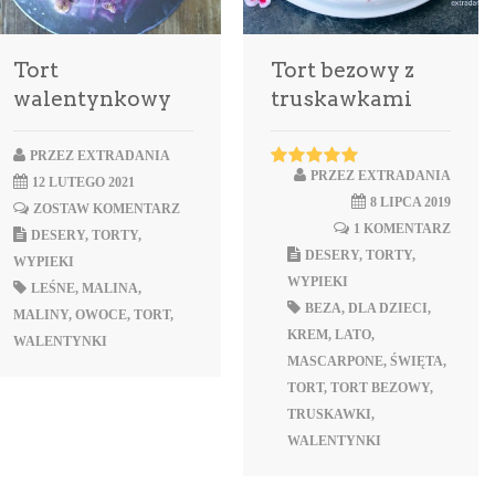
Tort
Tort bezowy z
walentynkowy
truskawkami
PRZEZ
EXTRADANIA
PRZEZ
EXTRADANIA
12 LUTEGO 2021
8 LIPCA 2019
ZOSTAW KOMENTARZ
1 KOMENTARZ
DESERY
,
TORTY
,
DESERY
,
TORTY
,
WYPIEKI
WYPIEKI
LEŚNE
,
MALINA
,
BEZA
,
DLA DZIECI
,
MALINY
,
OWOCE
,
TORT
,
KREM
,
LATO
,
WALENTYNKI
MASCARPONE
,
ŚWIĘTA
,
TORT
,
TORT BEZOWY
,
TRUSKAWKI
,
WALENTYNKI