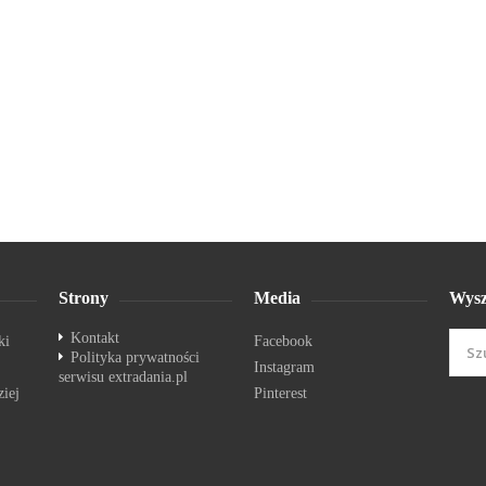
Strony
Media
Wysz
Kontakt
ki
Facebook
Polityka prywatności
Instagram
serwisu extradania.pl
ziej
Pinterest