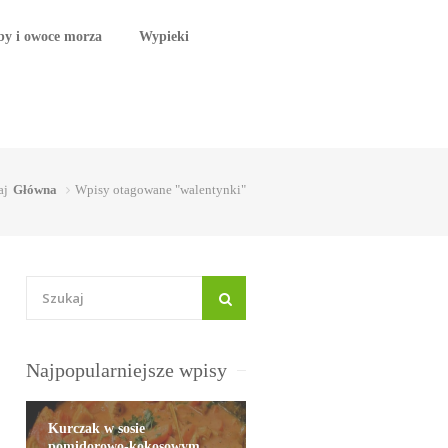
by i owoce morza
Wypieki
aj
Główna
Wpisy otagowane "walentynki"
Najpopularniejsze wpisy
Kurczak w sosie
pomidorowo-kokosowym