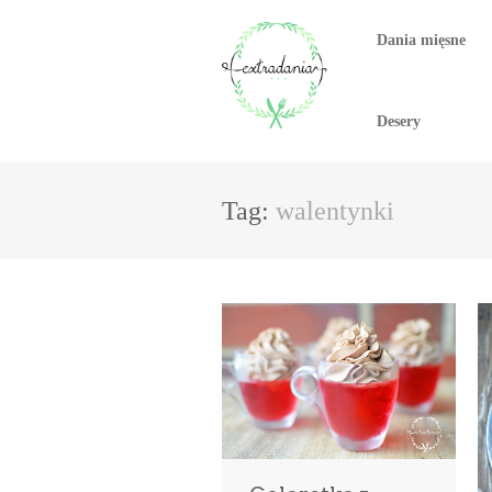
Dania mięsne
Desery
Tag:
walentynki