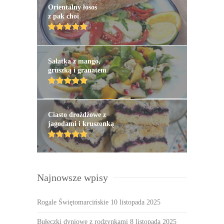
Orientalny łosoś
z pak choi
Sałatka z mango,
gruszką i granatem
Ciasto drożdżowe z
jagodami i kruszonką
Najnowsze wpisy
Rogale Świętomarcińskie
10 listopada 2025
Bułeczki dyniowe z rodzynkami
8 listopada 2025