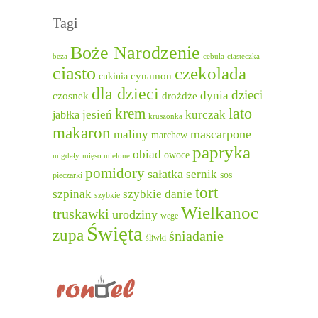
Tagi
Boże Narodzenie
beza
cebula
ciasteczka
ciasto
czekolada
cukinia
cynamon
dla dzieci
dzieci
dynia
czosnek
drożdże
lato
krem
jesień
kurczak
jabłka
kruszonka
makaron
mascarpone
maliny
marchew
papryka
obiad
owoce
migdały
mięso mielone
pomidory
sałatka
sernik
sos
pieczarki
tort
szpinak
szybkie danie
szybkie
Wielkanoc
truskawki
urodziny
wege
Święta
zupa
śniadanie
śliwki