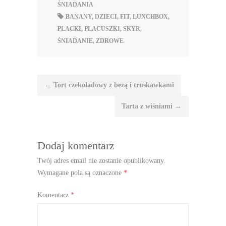
ŚNIADANIA
BANANY
,
DZIECI
,
FIT
,
LUNCHBOX
,
PLACKI
,
PLACUSZKI
,
SKYR
,
ŚNIADANIE
,
ZDROWE
Nawigacja
←
Tort czekoladowy z bezą i truskawkami
wpisu
Tarta z wiśniami
→
Dodaj komentarz
Twój adres email nie zostanie opublikowany.
Wymagane pola są oznaczone
*
Komentarz
*