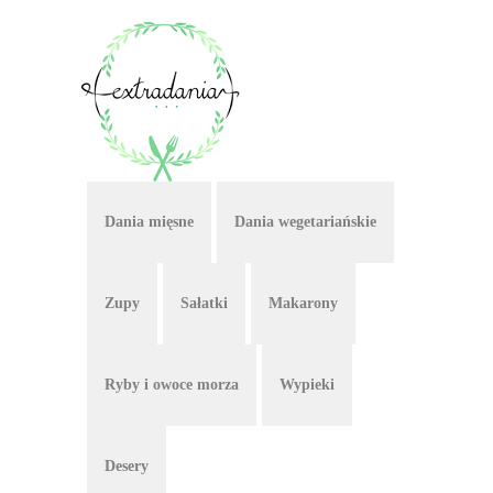
Dania mięsne
Dania wegetariańskie
Zupy
Sałatki
Makarony
Ryby i owoce morza
Wypieki
Desery