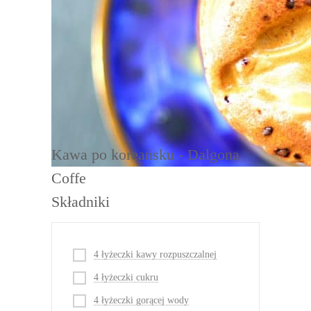
Porcja:
2
DRUKUJ
Kawa po koreańsku - Dalgona
Coffe
Składniki
4 łyżeczki kawy rozpuszczalnej
4 łyżeczki cukru
4 łyżeczki gorącej wody