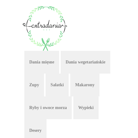
Dania mięsne
Dania wegetariańskie
Zupy
Sałatki
Makarony
Ryby i owoce morza
Wypieki
Desery