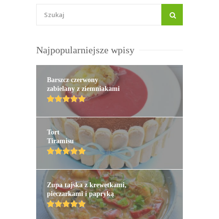
Najpopularniejsze wpisy
Barszcz czerwony
zabielany z ziemniakami
Tort
Tiramisu
Zupa tajska z krewetkami,
pieczarkami i papryką