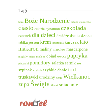
Tagi
Boże Narodzenie
beza
cebula
ciasteczka
ciasto
czekolada
cukinia
cynamon
dla dzieci
dzieci
dynia
czosnek
drożdże
lato
krem
jesień
kurczak
jabłka
kruszonka
makaron
mascarpone
maliny
marchew
papryka
obiad
owoce
migdały
mięso mielone
pomidory
sałatka
sernik
sos
pieczarki
tort
szpinak
szybkie danie
szybkie
Wielkanoc
truskawki
urodziny
wege
Święta
zupa
śniadanie
śliwki