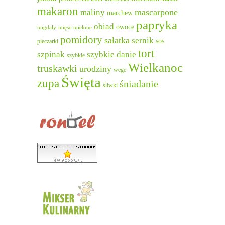
makaron
mascarpone
maliny
marchew
papryka
obiad
owoce
migdały
mięso mielone
pomidory
sałatka
sernik
sos
pieczarki
tort
szpinak
szybkie danie
szybkie
Wielkanoc
truskawki
urodziny
wege
Święta
zupa
śniadanie
śliwki