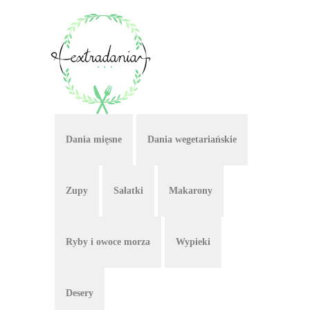
Dania mięsne
Dania wegetariańskie
Zupy
Sałatki
Makarony
Ryby i owoce morza
Wypieki
Desery