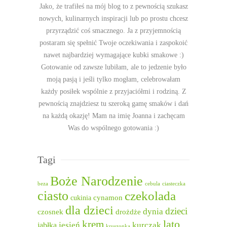
Jako, że trafiłeś na mój blog to z pewnością szukasz
nowych, kulinarnych inspiracji lub po prostu chcesz
przyrządzić coś smacznego. Ja z przyjemnością
postaram się spełnić Twoje oczekiwania i zaspokoić
nawet najbardziej wymagające kubki smakowe :)
Gotowanie od zawsze lubiłam, ale to jedzenie było
moją pasją i jeśli tylko mogłam, celebrowałam
każdy posiłek wspólnie z przyjaciółmi i rodziną. Z
pewnością znajdziesz tu szeroką gamę smaków i dań
na każdą okazję! Mam na imię Joanna i zachęcam
Was do wspólnego gotowania :)
Tagi
Boże Narodzenie
beza
cebula
ciasteczka
ciasto
czekolada
cukinia
cynamon
dla dzieci
dzieci
dynia
czosnek
drożdże
lato
krem
jesień
kurczak
jabłka
kruszonka