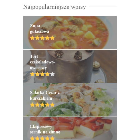
Najpopularniejsze wpisy
Zupa
gulaszowa
Tort
czekoladowo-
owocowy
Sałatka Cezar z
kurczakiem
Ekspresowy
sernik na zimno