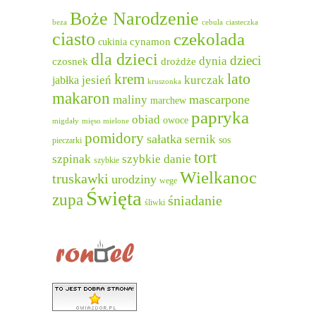
Boże Narodzenie
beza
cebula
ciasteczka
ciasto
czekolada
cukinia
cynamon
dla dzieci
dzieci
dynia
czosnek
drożdże
lato
krem
jesień
kurczak
jabłka
kruszonka
makaron
mascarpone
maliny
marchew
papryka
obiad
owoce
migdały
mięso mielone
pomidory
sałatka
sernik
sos
pieczarki
tort
szpinak
szybkie danie
szybkie
Wielkanoc
truskawki
urodziny
wege
Święta
zupa
śniadanie
śliwki