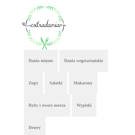
Dania mięsne
Dania wegetariańskie
Zupy
Sałatki
Makarony
Ryby i owoce morza
Wypieki
Desery