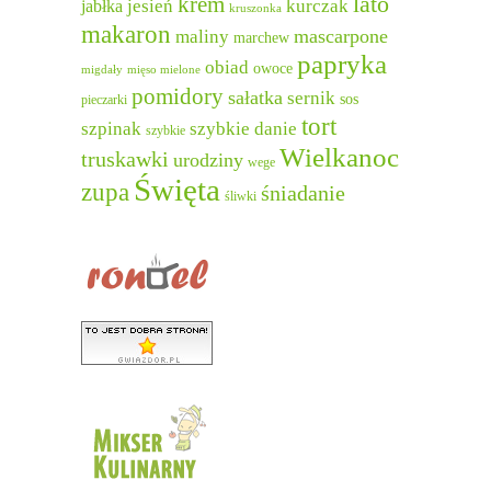
lato
krem
jesień
kurczak
jabłka
kruszonka
makaron
mascarpone
maliny
marchew
papryka
obiad
owoce
migdały
mięso mielone
pomidory
sałatka
sernik
sos
pieczarki
tort
szpinak
szybkie danie
szybkie
Wielkanoc
truskawki
urodziny
wege
Święta
zupa
śniadanie
śliwki