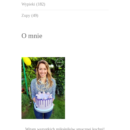
Wypieki
(182)
Zupy
(49)
O mnie
Witam wszystkich miłośników smacznej kuchni!