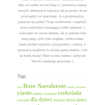
Jako, że trafiłeś na mój blog to z pewnością szukasz
nowych, kulinarnych inspiracji lub po prostu chcesz
przyrządzić coś smacznego. Ja z przyjemnością
postaram się spełnić Twoje oczekiwania i zaspokoić
nawet najbardziej wymagające kubki smakowe :)
Gotowanie od zawsze lubiłam, ale to jedzenie było
moją pasją i jeśli tylko mogłam, celebrowałam
każdy posiłek wspólnie z przyjaciółmi i rodziną. Z
pewnością znajdziesz tu szeroką gamę smaków i dań
na każdą okazję! Mam na imię Joanna i zachęcam
Was do wspólnego gotowania :)
Tagi
Boże Narodzenie
beza
cebula
ciasteczka
ciasto
czekolada
cukinia
cynamon
dla dzieci
dzieci
dynia
czosnek
drożdże