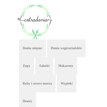
Dania mięsne
Dania wegetariańskie
Zupy
Sałatki
Makarony
Ryby i owoce morza
Wypieki
Desery