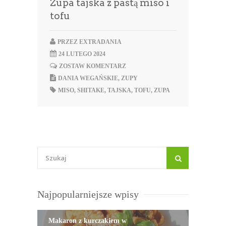
Zupa tajska z pastą miso i
tofu
PRZEZ
EXTRADANIA
24 LUTEGO 2024
ZOSTAW KOMENTARZ
DANIA WEGAŃSKIE
,
ZUPY
MISO
,
SHITAKE
,
TAJSKA
,
TOFU
,
ZUPA
Najpopularniejsze wpisy
Makaron z kurczakiem w