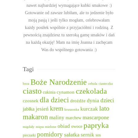
nawet najbardziej wymagające kubki smakowe :)
Gotowanie od zawsze lubiłam, ale to jedzenie było
moją pasją i jeśli tylko mogłam, celebrowałam
każdy posiłek wspólnie z przyjaciółmi i rodziną. Z
pewnością znajdziesz tu szeroką gamę smaków i dań
na każdą okazję! Mam na imię Joanna i zachęcam
Was do wspólnego gotowania :)
Tagi
Boże Narodzenie
beza
cebula
ciasteczka
ciasto
czekolada
cukinia
cynamon
dla dzieci
dzieci
dynia
czosnek
drożdże
lato
krem
jesień
kurczak
jabłka
kruszonka
makaron
mascarpone
maliny
marchew
papryka
obiad
owoce
migdały
mięso mielone
pomidory
sałatka
sernik
sos
pieczarki