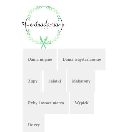
Dania mięsne
Dania wegetariańskie
Zupy
Sałatki
Makarony
Ryby i owoce morza
Wypieki
Desery