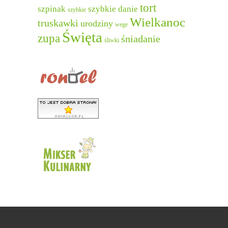
tort
szpinak
szybkie danie
szybkie
Wielkanoc
truskawki
urodziny
wege
Święta
zupa
śniadanie
śliwki