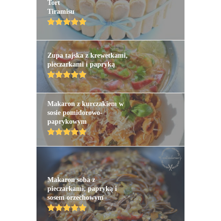
Tort
Tiramisu
Zupa tajska z krewetkami,
pieczarkami i papryką
Makaron z kurczakiem w
sosie pomidorowo-
paprykowym
Makaron soba z
pieczarkami, papryką i
sosem orzechowym