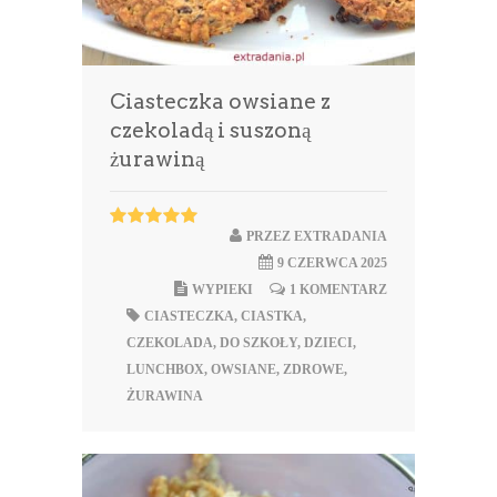
Ciasteczka owsiane z
czekoladą i suszoną
żurawiną
PRZEZ
EXTRADANIA
9 CZERWCA 2025
WYPIEKI
1 KOMENTARZ
CIASTECZKA
,
CIASTKA
,
CZEKOLADA
,
DO SZKOŁY
,
DZIECI
,
LUNCHBOX
,
OWSIANE
,
ZDROWE
,
ŻURAWINA