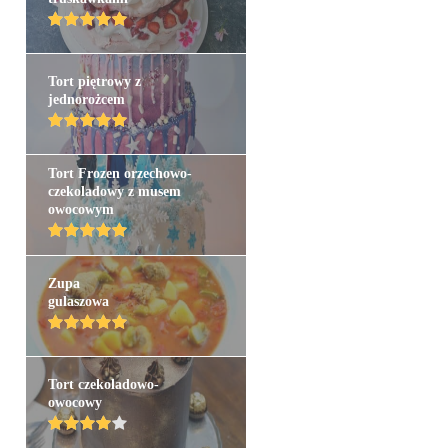
Tort piętrowy z
jednorożcem
Tort Frozen orzechowo-
czekoladowy z musem
owocowym
Zupa
gulaszowa
Tort czekoladowo-
owocowy