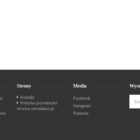
Strony
Media
Wysz
Kontakt
ki
Facebook
Polityka prywatności
Instagram
serwisu extradania.pl
ziej
Pinterest