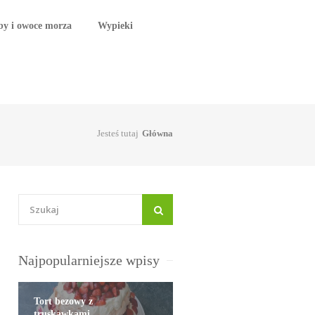
by i owoce morza
Wypieki
Jesteś tutaj
Główna
Najpopularniejsze wpisy
Tort bezowy z
truskawkami