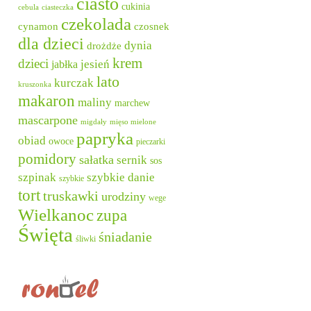
ciasto
cukinia
cebula
ciasteczka
czekolada
cynamon
czosnek
dla dzieci
dynia
drożdże
krem
dzieci
jesień
jabłka
lato
kurczak
kruszonka
makaron
maliny
marchew
mascarpone
migdały
mięso mielone
papryka
obiad
owoce
pieczarki
pomidory
sałatka
sernik
sos
szpinak
szybkie danie
szybkie
tort
truskawki
urodziny
wege
Wielkanoc
zupa
Święta
śniadanie
śliwki