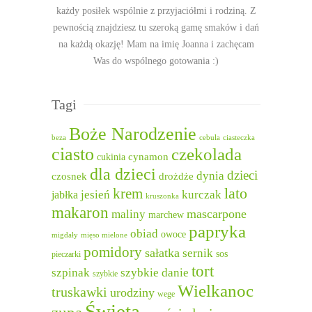
każdy posiłek wspólnie z przyjaciółmi i rodziną. Z
pewnością znajdziesz tu szeroką gamę smaków i dań
na każdą okazję! Mam na imię Joanna i zachęcam
Was do wspólnego gotowania :)
Tagi
Boże Narodzenie
beza
cebula
ciasteczka
ciasto
czekolada
cukinia
cynamon
dla dzieci
dzieci
dynia
czosnek
drożdże
lato
krem
jesień
kurczak
jabłka
kruszonka
makaron
mascarpone
maliny
marchew
papryka
obiad
owoce
migdały
mięso mielone
pomidory
sałatka
sernik
sos
pieczarki
tort
szpinak
szybkie danie
szybkie
Wielkanoc
truskawki
urodziny
wege
Święta