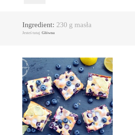
Ingredient:
230 g masła
Jesteś tutaj
Główna