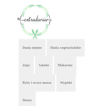
Dania mięsne
Dania wegetariańskie
Zupy
Sałatki
Makarony
Ryby i owoce morza
Wypieki
Desery