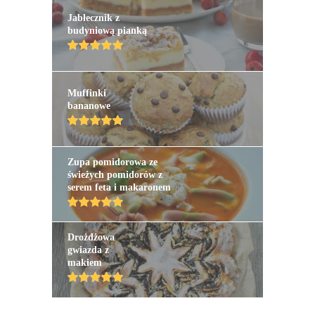
Jabłecznik z
budyniową pianką
Muffinki
bananowe
Zupa pomidorowa ze
świeżych pomidorów z
serem feta i makaronem
Drożdżowa
gwiazda z
makiem