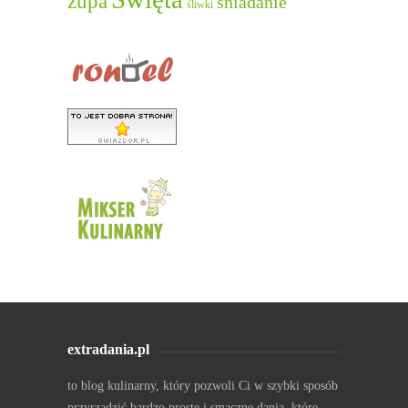
zupa
śniadanie
śliwki
extradania.pl
to blog kulinarny, który pozwoli Ci w szybki sposób
przyrządzić bardzo proste i smaczne dania, które