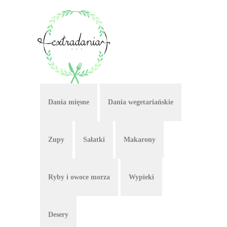
Dania mięsne
Dania wegetariańskie
Zupy
Sałatki
Makarony
Ryby i owoce morza
Wypieki
Desery