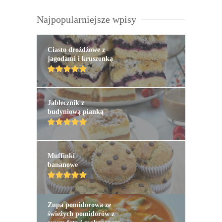
Najpopularniejsze wpisy
Ciasto drożdżowe z
jagodami i kruszonką
Jabłecznik z
budyniową pianką
Muffinki
bananowe
Zupa pomidorowa ze
świeżych pomidorów z