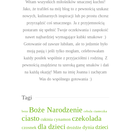
Witam wszystkich miłośników smacznej kuchni!
Jako, że trafiłeś na mój blog to z pewnością szukasz
nowych, kulinarnych inspiracji lub po prostu chcesz
przyrządzić coś smacznego. Ja z przyjemnością
postaram się spełnić Twoje oczekiwania i zaspokoić
nawet najbardziej wymagające kubki smakowe :)
Gotowanie od zawsze lubiłam, ale to jedzenie było
moją pasją i jeśli tylko mogłam, celebrowałam
każdy posiłek wspólnie z przyjaciółmi i rodziną. Z
pewnością znajdziesz tu szeroką gamę smaków i dań
na każdą okazję! Mam na imię Joanna i zachęcam
Was do wspólnego gotowania :)
Tagi
Boże Narodzenie
beza
cebula
ciasteczka
ciasto
czekolada
cukinia
cynamon
dla dzieci
dzieci
dynia
czosnek
drożdże