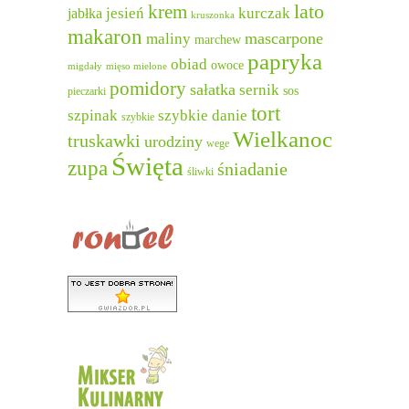
lato
krem
jesień
kurczak
jabłka
kruszonka
makaron
mascarpone
maliny
marchew
papryka
obiad
owoce
migdały
mięso mielone
pomidory
sałatka
sernik
sos
pieczarki
tort
szpinak
szybkie danie
szybkie
Wielkanoc
truskawki
urodziny
wege
Święta
zupa
śniadanie
śliwki