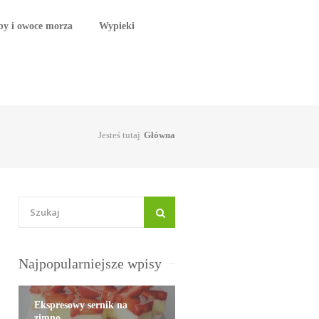
by i owoce morza
Wypieki
Jesteś tutaj
Główna
Najpopularniejsze wpisy
Ekspresowy sernik na
zimno