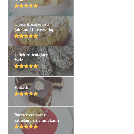
Ciasto drożdżowe z
jabłkami i kruszonką
Chleb zmieniający
życie
Wuzetka
Barszcz czerwony
zabielany z ziemniakami