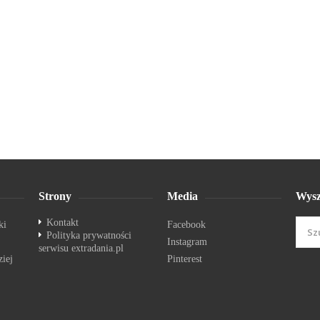
Strony
Media
Wysz
Kontakt
ki
Facebook
Polityka prywatności
Instagram
serwisu extradania.pl
ziej
Pinterest