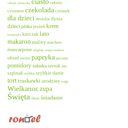
ciasto
cukinia
cebula
ciasteczka
czekolada
cynamon
czosnek
dla dzieci
dynia
drożdże
krem
dzieci
jesień
jabłka
lato
kurczak
kruszonka
makaron
maliny
marchew
mascarpone
migdały
mięso mielone
papryka
obiad
owoce
pieczarki
pomidory
sałatka
sernik
sos
szpinak
szybkie danie
szybkie
tort
truskawki
urodziny
wege
Wielkanoc
zupa
Święta
śniadanie
śliwki