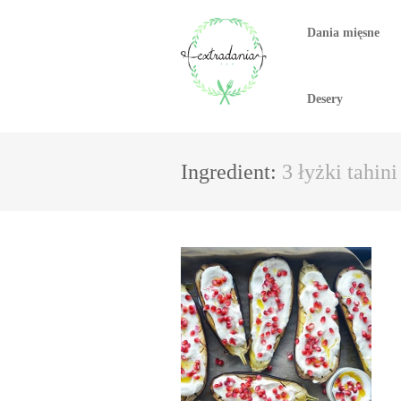
Dania mięsne
Desery
Ingredient:
3 łyżki tahini