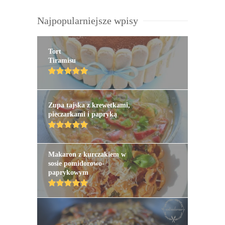
Najpopularniejsze wpisy
Tort
Tiramisu
Zupa tajska z krewetkami,
pieczarkami i papryką
Makaron z kurczakiem w
sosie pomidorowo-
paprykowym