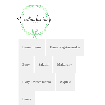
Dania mięsne
Dania wegetariańskie
Zupy
Sałatki
Makarony
Ryby i owoce morza
Wypieki
Desery