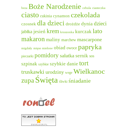
Boże Narodzenie
beza
cebula
ciasteczka
ciasto
czekolada
cukinia
cynamon
dla dzieci
dzieci
dynia
czosnek
drożdże
lato
krem
jesień
kurczak
jabłka
kruszonka
makaron
mascarpone
maliny
marchew
papryka
obiad
owoce
migdały
mięso mielone
pomidory
sałatka
sernik
sos
pieczarki
tort
szpinak
szybkie danie
szybkie
Wielkanoc
truskawki
urodziny
wege
Święta
zupa
śniadanie
śliwki