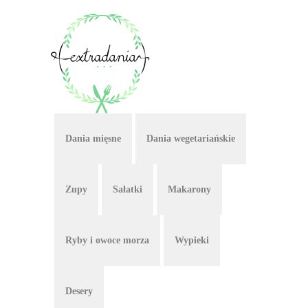
Dania mięsne
Dania wegetariańskie
Zupy
Sałatki
Makarony
Ryby i owoce morza
Wypieki
Desery