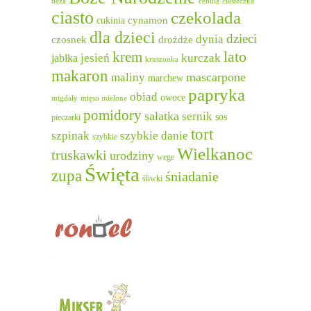
beza
cebula
ciasteczka
ciasto
czekolada
cukinia
cynamon
dla dzieci
dzieci
dynia
czosnek
drożdże
lato
krem
jesień
kurczak
jabłka
kruszonka
makaron
mascarpone
maliny
marchew
papryka
obiad
owoce
migdały
mięso mielone
pomidory
sałatka
sernik
sos
pieczarki
tort
szpinak
szybkie danie
szybkie
Wielkanoc
truskawki
urodziny
wege
Święta
zupa
śniadanie
śliwki