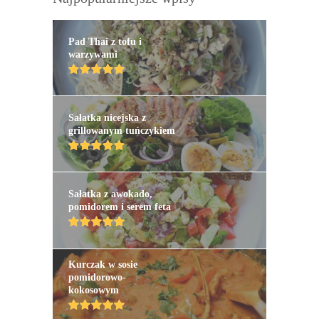
Pad Thai z tofu i
warzywami
Sałatka nicejska z
grillowanym tuńczykiem
Sałatka z awokado,
pomidorem i serem feta
Kurczak w sosie
pomidorowo-
kokosowym