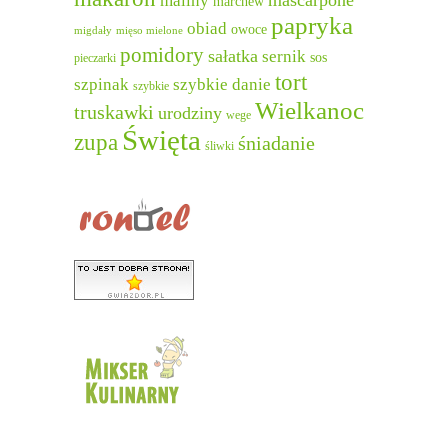
maliny
marchew
papryka
obiad
owoce
migdały
mięso mielone
pomidory
sałatka
sernik
sos
pieczarki
tort
szpinak
szybkie danie
szybkie
Wielkanoc
truskawki
urodziny
wege
Święta
zupa
śniadanie
śliwki