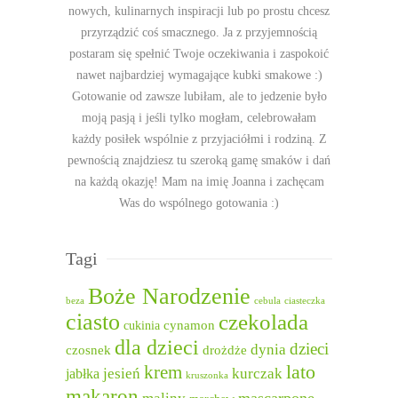
nowych, kulinarnych inspiracji lub po prostu chcesz
przyrządzić coś smacznego. Ja z przyjemnością
postaram się spełnić Twoje oczekiwania i zaspokoić
nawet najbardziej wymagające kubki smakowe :)
Gotowanie od zawsze lubiłam, ale to jedzenie było
moją pasją i jeśli tylko mogłam, celebrowałam
każdy posiłek wspólnie z przyjaciółmi i rodziną. Z
pewnością znajdziesz tu szeroką gamę smaków i dań
na każdą okazję! Mam na imię Joanna i zachęcam
Was do wspólnego gotowania :)
Tagi
Boże Narodzenie
beza
cebula
ciasteczka
ciasto
czekolada
cukinia
cynamon
dla dzieci
dzieci
dynia
czosnek
drożdże
lato
krem
jesień
kurczak
jabłka
kruszonka
makaron
mascarpone