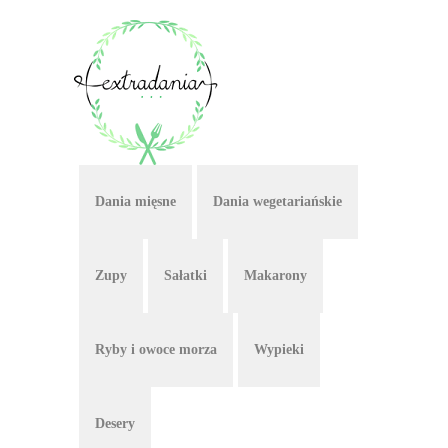
Dania mięsne
Dania wegetariańskie
Zupy
Sałatki
Makarony
Ryby i owoce morza
Wypieki
Desery