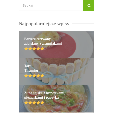
Najpopularniejsze wpisy
Barszcz czerwony
zabielany z ziemniakami
Tort
Tiramisu
Zupa tajska z krewetkami,
pieczarkami i papryką