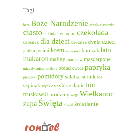
Tagi
Boże Narodzenie
beza
cebula
ciasteczka
ciasto
czekolada
cukinia
cynamon
dla dzieci
dzieci
dynia
czosnek
drożdże
lato
krem
jesień
kurczak
jabłka
kruszonka
makaron
mascarpone
maliny
marchew
papryka
obiad
owoce
migdały
mięso mielone
pomidory
sałatka
sernik
sos
pieczarki
tort
szpinak
szybkie danie
szybkie
Wielkanoc
truskawki
urodziny
wege
Święta
zupa
śniadanie
śliwki