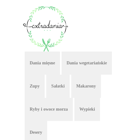
Dania mięsne
Dania wegetariańskie
Zupy
Sałatki
Makarony
Ryby i owoce morza
Wypieki
Desery