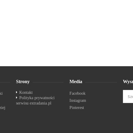
Strony
Media
Wysz
Kontakt
ki
Facebook
Polityka prywatności
Instagram
serwisu extradania.pl
ziej
Pinterest