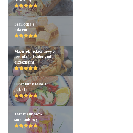
Szarlotka z
lukrem
Mazurek fistaszkowy z
czekoladą i solonymi
orzeszkami
Orientalny łosoś z
pak choi
Tort malinowo-
śmietankowy