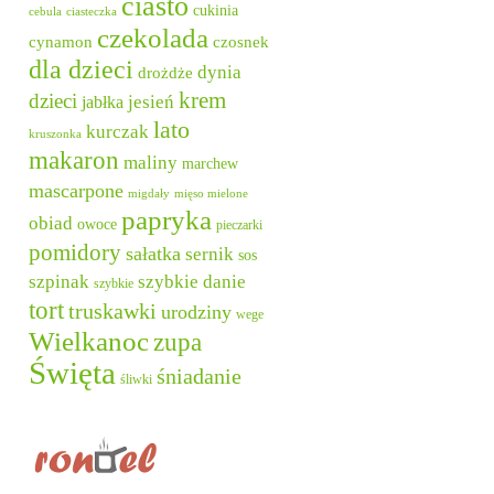
ciasto
cukinia
cebula
ciasteczka
czekolada
cynamon
czosnek
dla dzieci
dynia
drożdże
krem
dzieci
jesień
jabłka
lato
kurczak
kruszonka
makaron
maliny
marchew
mascarpone
migdały
mięso mielone
papryka
obiad
owoce
pieczarki
pomidory
sałatka
sernik
sos
szpinak
szybkie danie
szybkie
tort
truskawki
urodziny
wege
Wielkanoc
zupa
Święta
śniadanie
śliwki