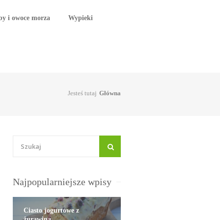
by i owoce morza
Wypieki
Jesteś tutaj
Główna
Najpopularniejsze wpisy
Ciasto jogurtowe z
żurawiną