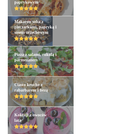
paprykowym
Makaron soba z
pieczarkami, papryką i
sosem orzechowym
Pizza z salami, rukolą i
parmezanem
Ciasto kruche z
rabarbarem i bezą
Koktajl z owoców
lata