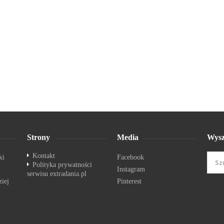
Strony
Media
Wysz
Kontakt
ki
Facebook
Polityka prywatności
Instagram
serwisu extradania.pl
ziej
Pinterest