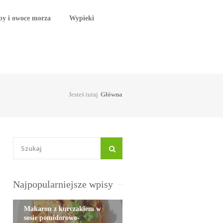
by i owoce morza
Wypieki
Jesteś tutaj
Główna
Najpopularniejsze wpisy
Makaron z kurczakiem w
sosie pomidorowo-