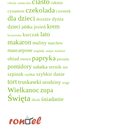
ciasto
cukinia
cebula
ciasteczka
czekolada
cynamon
czosnek
dla dzieci
dynia
drożdże
krem
dzieci
jesień
jabłka
lato
kurczak
kruszonka
makaron
maliny
marchew
mascarpone
migdały
mięso mielone
papryka
obiad
owoce
pieczarki
pomidory
sałatka
sernik
sos
szpinak
szybkie danie
szybkie
tort
truskawki
urodziny
wege
Wielkanoc
zupa
Święta
śniadanie
śliwki