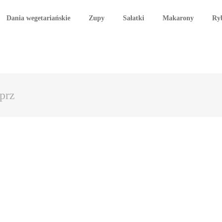
Dania wegetariańskie
Zupy
Sałatki
Makarony
Ry
eprz