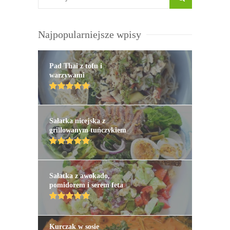
Najpopularniejsze wpisy
Pad Thai z tofu i
warzywami
Sałatka nicejska z
grillowanym tuńczykiem
Sałatka z awokado,
pomidorem i serem feta
Kurczak w sosie