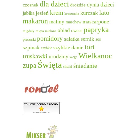
dla dzieci
dzieci
dynia
czosnek
drożdże
lato
krem
jesień
kurczak
jabłka
kruszonka
makaron
mascarpone
maliny
marchew
papryka
obiad
owoce
migdały
mięso mielone
pomidory
sałatka
sernik
sos
pieczarki
tort
szpinak
szybkie danie
szybkie
Wielkanoc
truskawki
urodziny
wege
Święta
zupa
śniadanie
śliwki