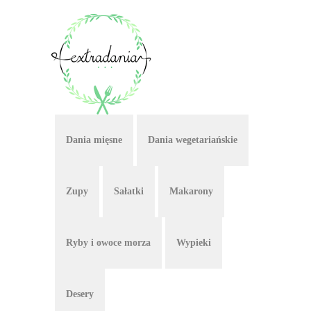
Dania mięsne
Dania wegetariańskie
Zupy
Sałatki
Makarony
Ryby i owoce morza
Wypieki
Desery