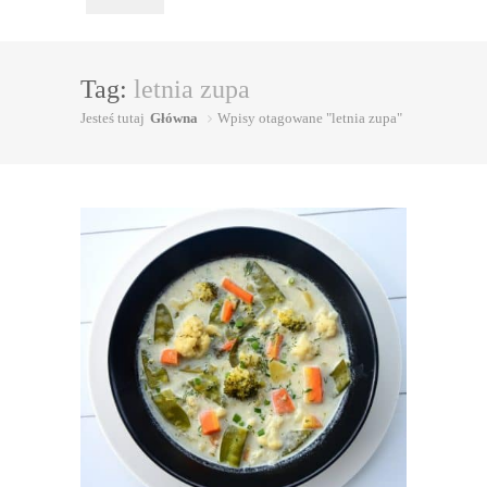
Tag:
letnia zupa
Jesteś tutaj
Główna
Wpisy otagowane "letnia zupa"