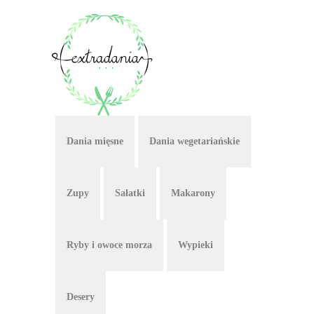
Dania mięsne
Dania wegetariańskie
Zupy
Sałatki
Makarony
Ryby i owoce morza
Wypieki
Desery