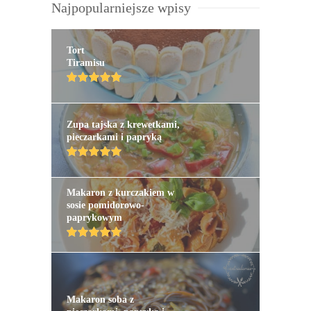
Najpopularniejsze wpisy
Tort
Tiramisu
Zupa tajska z krewetkami,
pieczarkami i papryką
Makaron z kurczakiem w
sosie pomidorowo-
paprykowym
Makaron soba z