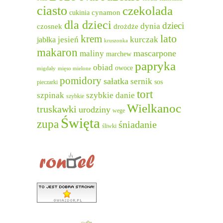
ciasto
czekolada
cukinia
cynamon
dla dzieci
dzieci
dynia
czosnek
drożdże
lato
krem
jesień
kurczak
jabłka
kruszonka
makaron
mascarpone
maliny
marchew
papryka
obiad
owoce
migdały
mięso mielone
pomidory
sałatka
sernik
sos
pieczarki
tort
szpinak
szybkie danie
szybkie
Wielkanoc
truskawki
urodziny
wege
Święta
zupa
śniadanie
śliwki