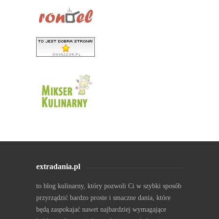
extradania.pl
to blog kulinarny, który pozwoli Ci w szybki sposób
przyrządzić bardzo proste i smaczne dania, które
będą zaspokajać nawet najbardziej wymagające