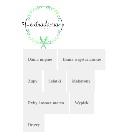
Dania mięsne
Dania wegetariańskie
Zupy
Sałatki
Makarony
Ryby i owoce morza
Wypieki
Desery