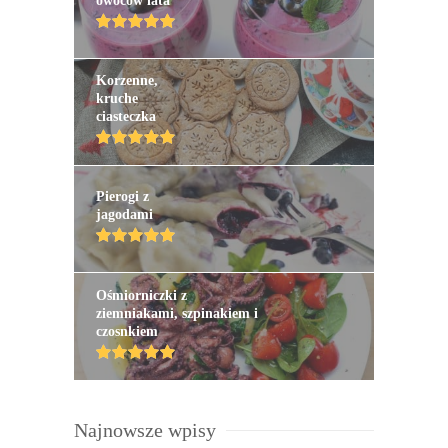
owoców lata
Korzenne,
kruche
ciasteczka
Pierogi z
jagodami
Ośmiorniczki z
ziemniakami, szpinakiem i
czosnkiem
Najnowsze wpisy