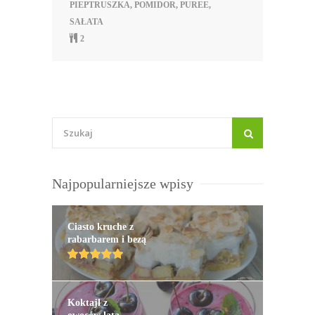
PIEPTRUSZKA
,
POMIDOR
,
PUREE
,
SAŁATA
2
Najpopularniejsze wpisy
Ciasto kruche z
rabarbarem i bezą
Koktajl z