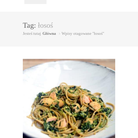
Tag:
łosoś
Jesteś tutaj
Główna
Wpisy otagowane "łosoś"