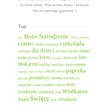
na każdą okazję! Mam na imię Joanna i zachęcam
Was do wspólnego gotowania :)
Tagi
Boże Narodzenie
beza
cebula
ciasteczka
ciasto
czekolada
cukinia
cynamon
dla dzieci
dzieci
dynia
czosnek
drożdże
lato
krem
jesień
kurczak
jabłka
kruszonka
makaron
mascarpone
maliny
marchew
papryka
obiad
owoce
migdały
mięso mielone
pomidory
sałatka
sernik
sos
pieczarki
tort
szpinak
szybkie danie
szybkie
Wielkanoc
truskawki
urodziny
wege
Święta
zupa
śniadanie
śliwki