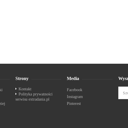
Strony
Media
Wysz
Kontakt
ki
Facebook
Polityka prywatności
Instagram
serwisu extradania.pl
ziej
Pinterest