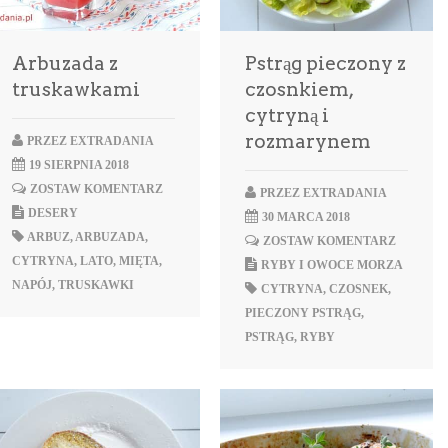
Arbuzada z
Pstrąg pieczony z
truskawkami
czosnkiem,
cytryną i
rozmarynem
PRZEZ
EXTRADANIA
19 SIERPNIA 2018
ZOSTAW KOMENTARZ
PRZEZ
EXTRADANIA
DESERY
30 MARCA 2018
ARBUZ
,
ARBUZADA
,
ZOSTAW KOMENTARZ
CYTRYNA
,
LATO
,
MIĘTA
,
RYBY I OWOCE MORZA
NAPÓJ
,
TRUSKAWKI
CYTRYNA
,
CZOSNEK
,
PIECZONY PSTRĄG
,
PSTRĄG
,
RYBY