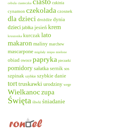
ciasto
cukinia
cebula
ciasteczka
czekolada
cynamon
czosnek
dla dzieci
dynia
drożdże
krem
dzieci
jesień
jabłka
lato
kurczak
kruszonka
makaron
maliny
marchew
mascarpone
migdały
mięso mielone
papryka
obiad
owoce
pieczarki
pomidory
sałatka
sernik
sos
szpinak
szybkie danie
szybkie
tort
truskawki
urodziny
wege
Wielkanoc
zupa
Święta
śniadanie
śliwki