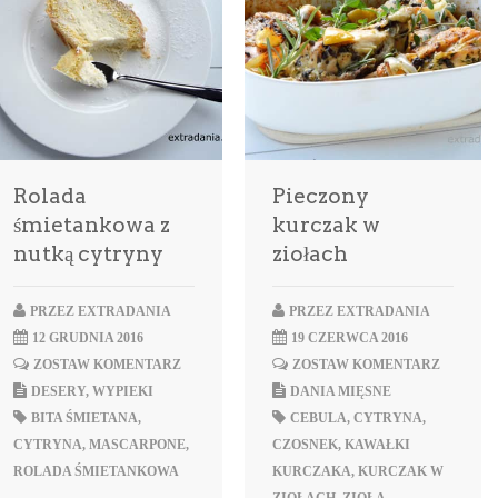
Rolada
Pieczony
śmietankowa z
kurczak w
nutką cytryny
ziołach
PRZEZ
EXTRADANIA
PRZEZ
EXTRADANIA
12 GRUDNIA 2016
19 CZERWCA 2016
ZOSTAW KOMENTARZ
ZOSTAW KOMENTARZ
DESERY
,
WYPIEKI
DANIA MIĘSNE
BITA ŚMIETANA
,
CEBULA
,
CYTRYNA
,
CYTRYNA
,
MASCARPONE
,
CZOSNEK
,
KAWAŁKI
ROLADA ŚMIETANKOWA
KURCZAKA
,
KURCZAK W
ZIOŁACH
,
ZIOŁA