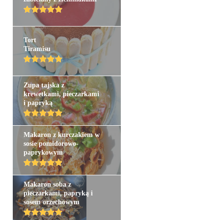
Tort
Tiramisu
Zupa tajska z
krewetkami, pieczarkami
i papryką
Makaron z kurczakiem w
sosie pomidorowo-
paprykowym
Makaron soba z
pieczarkami, papryką i
sosem orzechowym