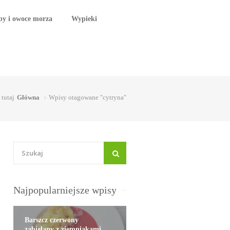
by i owoce morza
Wypieki
 tutaj
Główna
Wpisy otagowane "cytryna"
Najpopularniejsze wpisy
Barszcz czerwony
zabielany z ziemniakami