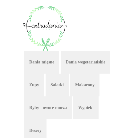
Dania mięsne
Dania wegetariańskie
Zupy
Sałatki
Makarony
Ryby i owoce morza
Wypieki
Desery