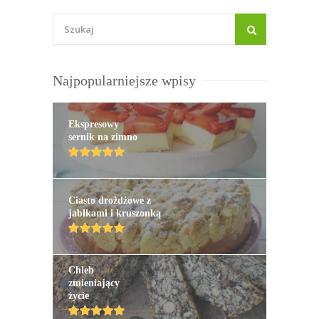
Najpopularniejsze wpisy
Ekspresowy
sernik na zimno
Ciasto drożdżowe z
jabłkami i kruszonką
Chleb
zmieniający
życie