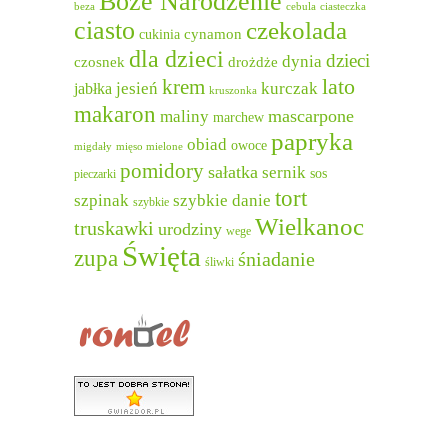
Boże Narodzenie
beza
cebula
ciasteczka
ciasto
czekolada
cukinia
cynamon
dla dzieci
dzieci
dynia
czosnek
drożdże
lato
krem
jesień
kurczak
jabłka
kruszonka
makaron
mascarpone
maliny
marchew
papryka
obiad
owoce
migdały
mięso mielone
pomidory
sałatka
sernik
sos
pieczarki
tort
szpinak
szybkie danie
szybkie
Wielkanoc
truskawki
urodziny
wege
Święta
zupa
śniadanie
śliwki