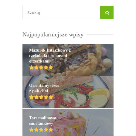
Najpopularniejsze wpisy
Mazurek fistaszkowy z
czekoladą i solonymi
orzeszkami
Orientalny łosoś
z pak choi
Tort malinowo-
śmietankowy