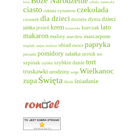
Boże Narodzenie
beza
cebula
ciasteczka
ciasto
czekolada
cukinia
cynamon
dla dzieci
dzieci
dynia
czosnek
drożdże
lato
krem
jesień
kurczak
jabłka
kruszonka
makaron
mascarpone
maliny
marchew
papryka
obiad
owoce
migdały
mięso mielone
pomidory
sałatka
sernik
sos
pieczarki
tort
szpinak
szybkie danie
szybkie
Wielkanoc
truskawki
urodziny
wege
Święta
zupa
śniadanie
śliwki