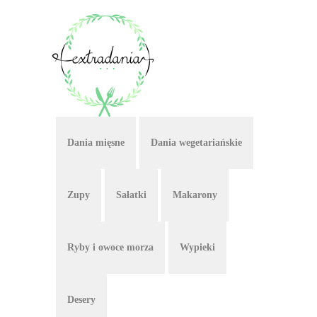
Dania mięsne
Dania wegetariańskie
Zupy
Sałatki
Makarony
Ryby i owoce morza
Wypieki
Desery