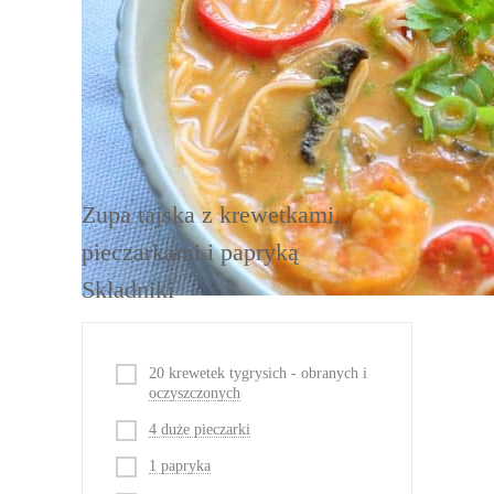
DRUKUJ
Zupa tajska z krewetkami,
pieczarkami i papryką
Składniki
20 krewetek tygrysich - obranych i
oczyszczonych
4 duże pieczarki
1 papryka