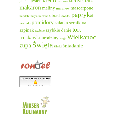
lato
krem
jesień
kurczak
jabłka
kruszonka
makaron
mascarpone
maliny
marchew
papryka
obiad
owoce
migdały
mięso mielone
pomidory
sałatka
sernik
sos
pieczarki
tort
szpinak
szybkie danie
szybkie
Wielkanoc
truskawki
urodziny
wege
Święta
zupa
śniadanie
śliwki