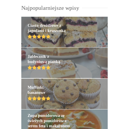
Najpopularniejsze wpisy
Ciasto drożdżowe z
jagodami i kruszonką
Jabłecznik z
budyniową pianką
Muffinki
bananowe
Zupa pomidorowa ze
świeżych pomidorów z
serem feta i makaronem