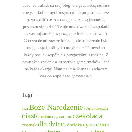
Jako, że trafiłeś na mój blog to z pewnością szukasz
nowych, kulinarnych inspiracji lub po prostu chcesz
przyrządzić coś smacznego. Ja z przyjemnością
postaram się spełnić Twoje oczekiwania i zaspokoić
nawet najbardziej wymagające kubki smakowe :)
Gotowanie od zawsze lubiłam, ale to jedzenie było
moją pasją i jeśli tylko mogłam, celebrowałam
każdy posiłek wspólnie z przyjaciółmi i rodziną. Z
pewnością znajdziesz tu szeroką gamę smaków i dań
na każdą okazję! Mam na imię Joanna i zachęcam
Was do wspólnego gotowania :)
Tagi
Boże Narodzenie
beza
cebula
ciasteczka
ciasto
czekolada
cukinia
cynamon
dla dzieci
dzieci
dynia
czosnek
drożdże