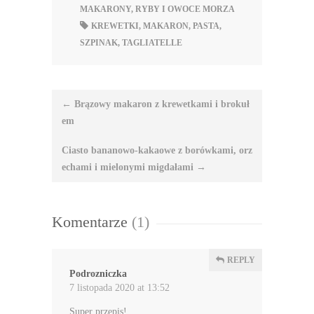
MAKARONY
,
RYBY I OWOCE MORZA
KREWETKI
,
MAKARON
,
PASTA
,
SZPINAK
,
TAGLIATELLE
Nawigacja
←
Brązowy makaron z krewetkami i brokuł
wpisu
em
Ciasto bananowo-kakaowe z borówkami, orz
echami i mielonymi migdałami
→
Komentarze
(1)
REPLY
Podrozniczka
7 listopada 2020 at 13:52
Super przepis!