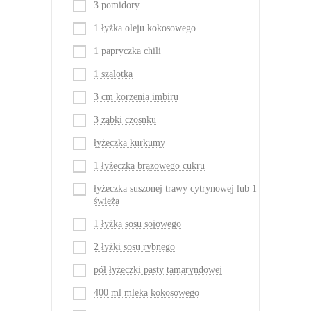
3 pomidory
1 łyżka oleju kokosowego
1 papryczka chili
1 szalotka
3 cm korzenia imbiru
3 ząbki czosnku
łyżeczka kurkumy
1 łyżeczka brązowego cukru
łyżeczka suszonej trawy cytrynowej lub 1
świeża
1 łyżka sosu sojowego
2 łyżki sosu rybnego
pół łyżeczki pasty tamaryndowej
400 ml mleka kokosowego