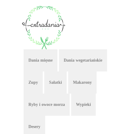
Dania mięsne
Dania wegetariańskie
Zupy
Sałatki
Makarony
Ryby i owoce morza
Wypieki
Desery