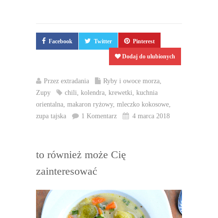
Facebook
Twitter
Pinterest
Dodaj do ulubionych
Przez
extradania
Ryby i owoce morza
,
Zupy
chili
,
kolendra
,
krewetki
,
kuchnia
orientalna
,
makaron ryżowy
,
mleczko kokosowe
,
zupa tajska
1 Komentarz
4 marca 2018
to również może Cię
zainteresować