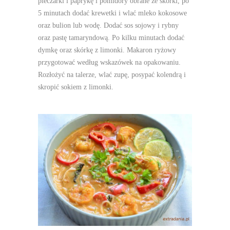
pieczarki i paprykę i pomidory obrane ze skórki, po
5 minutach dodać krewetki i wlać mleko kokosowe
oraz bulion lub wodę. Dodać sos sojowy i rybny
oraz pastę tamaryndową. Po kilku minutach dodać
dymkę oraz skórkę z limonki. Makaron ryżowy
przygotować według wskazówek na opakowaniu.
Rozłożyć na talerze, wlać zupę, posypać kolendrą i
skropić sokiem z limonki.