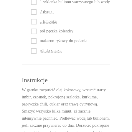
1 szklanka bulionu warzywnego lub wody
2 dymki
1 limonka
pół pęczka kolendry
makaron ryżowy do podania
sól do smaku
Instrukcje
W garnku rozpuścić olej kokosowy, wrzucić starty
imbir, czosnek, pokrojoną szalotkę, kurkumę,
papryczkę chili, cukier oraz trawę cytrynową.
Smażyć wszystko kilka minut, aż zacznie
intensywnie pachnieć. Podlewać wodą lub bulionem,
jeśli zacznie przywierać do dna. Dorzucić pokrojone