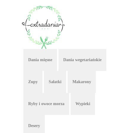
Dania mięsne
Dania wegetariańskie
Zupy
Sałatki
Makarony
Ryby i owoce morza
Wypieki
Desery