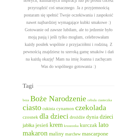
nowych, kulinarnych inspiracji lub po prostu chcesz
przyrządzić coś smacznego. Ja z przyjemnością
postaram się spełnić Twoje oczekiwania i zaspokoić
nawet najbardziej wymagające kubki smakowe :)
Gotowanie od zawsze lubiłam, ale to jedzenie było
moją pasją i jeśli tylko mogłam, celebrowałam
każdy posiłek wspólnie z przyjaciółmi i rodziną. Z
pewnością znajdziesz tu szeroką gamę smaków i dań
na każdą okazję! Mam na imię Joanna i zachęcam
Was do wspólnego gotowania :)
Tagi
Boże Narodzenie
beza
cebula
ciasteczka
ciasto
czekolada
cukinia
cynamon
dla dzieci
dzieci
dynia
czosnek
drożdże
lato
krem
jesień
kurczak
jabłka
kruszonka
makaron
mascarpone
maliny
marchew