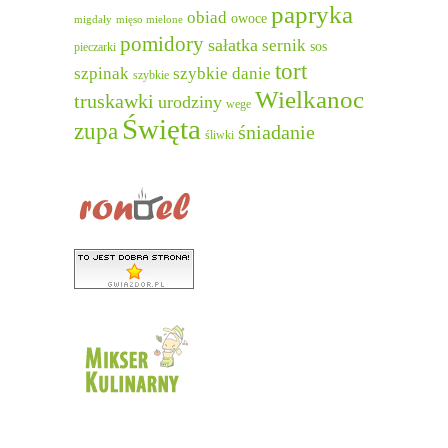
papryka
obiad
owoce
migdały
mięso mielone
pomidory
sałatka
sernik
sos
pieczarki
tort
szpinak
szybkie danie
szybkie
Wielkanoc
truskawki
urodziny
wege
Święta
zupa
śniadanie
śliwki