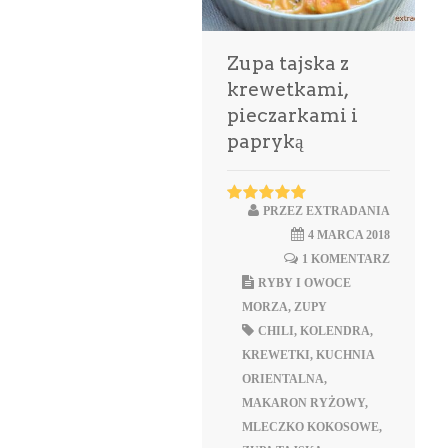
Zupa tajska z
krewetkami,
pieczarkami i
papryką
PRZEZ
EXTRADANIA
4 MARCA 2018
1 KOMENTARZ
RYBY I OWOCE
MORZA
,
ZUPY
CHILI
,
KOLENDRA
,
KREWETKI
,
KUCHNIA
ORIENTALNA
,
MAKARON RYŻOWY
,
MLECZKO KOKOSOWE
,