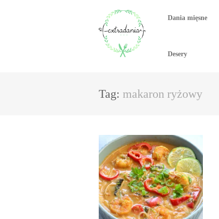
Dania mięsne
Desery
Tag:
makaron ryżowy