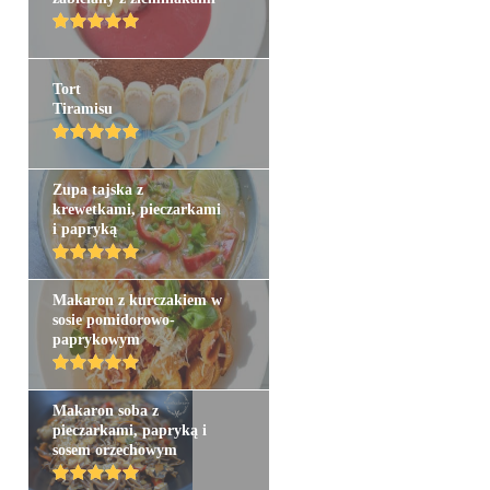
Tort
Tiramisu
Zupa tajska z
krewetkami, pieczarkami
i papryką
Makaron z kurczakiem w
sosie pomidorowo-
paprykowym
Makaron soba z
pieczarkami, papryką i
sosem orzechowym