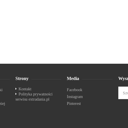
Strony
Media
Wysz
Kontakt
ki
Facebook
Polityka prywatności
Instagram
serwisu extradania.pl
ziej
Pinterest