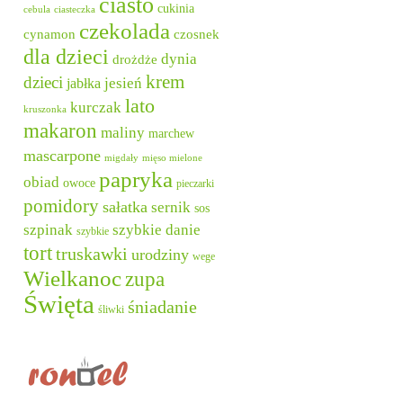
ciasto
cukinia
cebula
ciasteczka
czekolada
cynamon
czosnek
dla dzieci
dynia
drożdże
krem
dzieci
jesień
jabłka
lato
kurczak
kruszonka
makaron
maliny
marchew
mascarpone
migdały
mięso mielone
papryka
obiad
owoce
pieczarki
pomidory
sałatka
sernik
sos
szpinak
szybkie danie
szybkie
tort
truskawki
urodziny
wege
Wielkanoc
zupa
Święta
śniadanie
śliwki