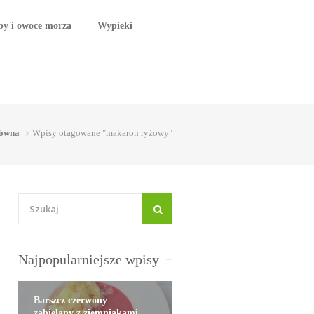
by i owoce morza
Wypieki
ówna
Wpisy otagowane "makaron ryżowy"
Najpopularniejsze wpisy
Barszcz czerwony
zabielany z ziemniakami