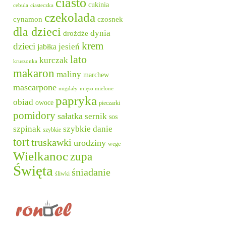
ciasto
cukinia
cebula
ciasteczka
czekolada
cynamon
czosnek
dla dzieci
dynia
drożdże
krem
dzieci
jesień
jabłka
lato
kurczak
kruszonka
makaron
maliny
marchew
mascarpone
migdały
mięso mielone
papryka
obiad
owoce
pieczarki
pomidory
sałatka
sernik
sos
szpinak
szybkie danie
szybkie
tort
truskawki
urodziny
wege
Wielkanoc
zupa
Święta
śniadanie
śliwki