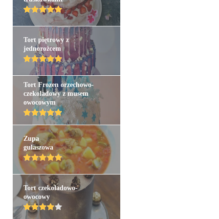
Tort piętrowy z
jednorożcem
Tort Frozen orzechowo-
czekoladowy z musem
owocowym
Zupa
gulaszowa
Tort czekoladowo-
owocowy