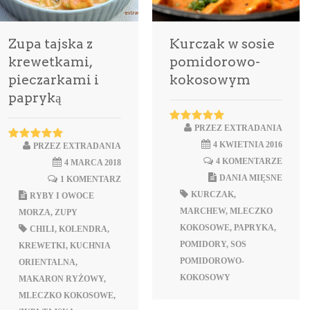
Zupa tajska z
Kurczak w sosie
krewetkami,
pomidorowo-
pieczarkami i
kokosowym
papryką
PRZEZ
EXTRADANIA
4 KWIETNIA 2016
PRZEZ
EXTRADANIA
4 KOMENTARZE
4 MARCA 2018
DANIA MIĘSNE
1 KOMENTARZ
KURCZAK
,
RYBY I OWOCE
MARCHEW
,
MLECZKO
MORZA
,
ZUPY
KOKOSOWE
,
PAPRYKA
,
CHILI
,
KOLENDRA
,
POMIDORY
,
SOS
KREWETKI
,
KUCHNIA
POMIDOROWO-
ORIENTALNA
,
KOKOSOWY
MAKARON RYŻOWY
,
MLECZKO KOKOSOWE
,