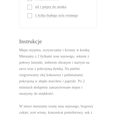
sól i pieprz do smaku
1 łyżka białego octu winnego
Instrukcje
Mięso myjemy, oczyszczamy i kroimy w kostkę.
Mieszamy z 2 łyżkami sosu sojowego, sokiem z
połowy limonki, imbirem obranym i startym na
tarce oraz z pokrojoną dymką. Na patelni
rozgrzewamy olej kokosowy i podsmażamy
pokrojoną w słupki marchew i papryki. Po 2
minutach dodajemy zamarynowane mięso i
smażymy do miękkości.
W misce mieszamy resztę sosu sojowego, brązowy
cukier, ocet winny, koncentrat pomidorowy, sok z