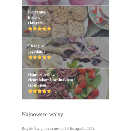
Korzenne,
kruche
ciasteczka
Pierogi z
jagodami
Ośmiorniczki z
ziemniakami, szpinakiem i
czosnkiem
Najnowsze wpisy
Rogale Świętomarcińskie
10 listopada 2025