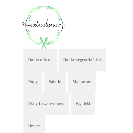
Dania mięsne
Dania wegetariańskie
Zupy
Sałatki
Makarony
Ryby i owoce morza
Wypieki
Desery