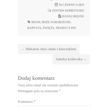
10 CZERWCA 2025
ZOSTAW KOMENTARZ
DANIA MIĘSNE
BIGOS
,
BOŻE NARODZENIE
,
KAPUSTA
,
ŚWIĘTA
,
TRADYCYJNE
Nawigacja
←
Makaron chow mein z kurczakiem
wpisu
Sałatka królewska
→
Dodaj komentarz
Twój adres email nie zostanie opublikowany.
Wymagane pola są oznaczone
*
Komentarz
*