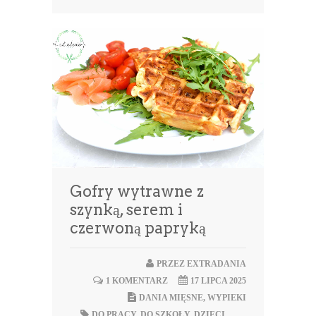
Gofry wytrawne z
szynką, serem i
czerwoną papryką
PRZEZ
EXTRADANIA
1 KOMENTARZ
17 LIPCA 2025
DANIA MIĘSNE
,
WYPIEKI
DO PRACY
,
DO SZKOŁY
,
DZIECI
,