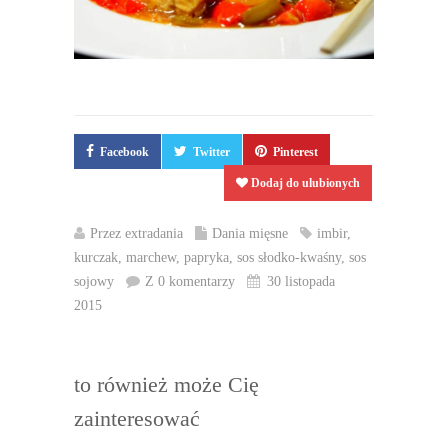
Facebook
Twitter
Pinterest
Dodaj do ulubionych
Przez
extradania
Dania mięsne
imbir
,
kurczak
,
marchew
,
papryka
,
sos słodko-kwaśny
,
sos
sojowy
Z 0 komentarzy
30 listopada
2015
to również może Cię
zainteresować