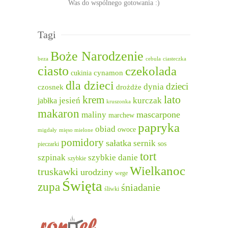
Was do wspólnego gotowania :)
Tagi
Boże Narodzenie
beza
cebula
ciasteczka
ciasto
czekolada
cukinia
cynamon
dla dzieci
dzieci
dynia
czosnek
drożdże
lato
krem
jesień
kurczak
jabłka
kruszonka
makaron
mascarpone
maliny
marchew
papryka
obiad
owoce
migdały
mięso mielone
pomidory
sałatka
sernik
sos
pieczarki
tort
szpinak
szybkie danie
szybkie
Wielkanoc
truskawki
urodziny
wege
Święta
zupa
śniadanie
śliwki