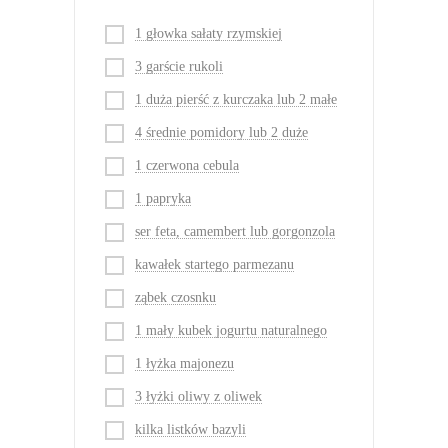
1 głowka sałaty rzymskiej
3 garście rukoli
1 duża pierść z kurczaka lub 2 małe
4 średnie pomidory lub 2 duże
1 czerwona cebula
1 papryka
ser feta, camembert lub gorgonzola
kawałek startego parmezanu
ząbek czosnku
1 mały kubek jogurtu naturalnego
1 łyżka majonezu
3 łyżki oliwy z oliwek
kilka listków bazyli