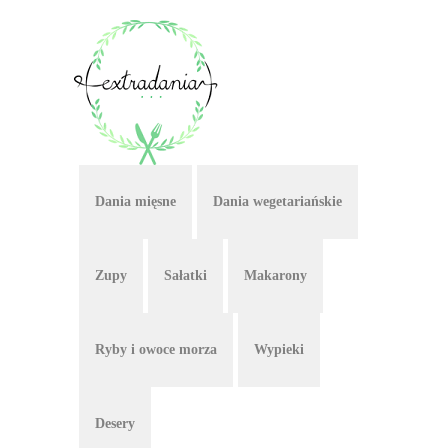
Dania mięsne
Dania wegetariańskie
Zupy
Sałatki
Makarony
Ryby i owoce morza
Wypieki
Desery