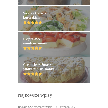
Sałatka Cezar z
kurczakiem
Ekspresowy
sernik na zimno
Ciasto drożdżowe z
jabłkami i kruszonką
Najnowsze wpisy
Rogale Świętomarcińskie
10 listopada 2025