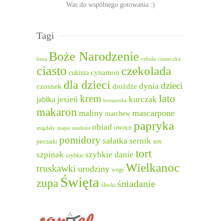
Was do wspólnego gotowania :)
Tagi
Boże Narodzenie
beza
cebula
ciasteczka
ciasto
czekolada
cukinia
cynamon
dla dzieci
dzieci
dynia
czosnek
drożdże
lato
krem
jesień
kurczak
jabłka
kruszonka
makaron
mascarpone
maliny
marchew
papryka
obiad
owoce
migdały
mięso mielone
pomidory
sałatka
sernik
sos
pieczarki
tort
szpinak
szybkie danie
szybkie
Wielkanoc
truskawki
urodziny
wege
Święta
zupa
śniadanie
śliwki