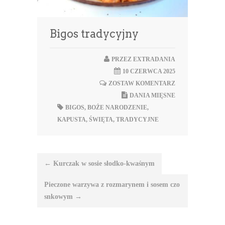
Bigos tradycyjny
PRZEZ
EXTRADANIA
10 CZERWCA 2025
ZOSTAW KOMENTARZ
DANIA MIĘSNE
BIGOS
,
BOŻE NARODZENIE
,
KAPUSTA
,
ŚWIĘTA
,
TRADYCYJNE
Nawigacja
←
Kurczak w sosie słodko-kwaśnym
wpisu
Pieczone warzywa z rozmarynem i sosem czo
snkowym
→