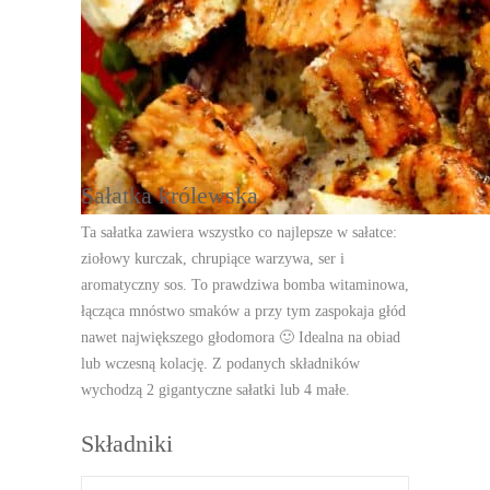
Porcja:
2-4
DRUKUJ
Sałatka królewska
Ta sałatka zawiera wszystko co najlepsze w sałatce:
ziołowy kurczak, chrupiące warzywa, ser i
aromatyczny sos. To prawdziwa bomba witaminowa,
łącząca mnóstwo smaków a przy tym zaspokaja głód
nawet największego głodomora 🙂 Idealna na obiad
lub wczesną kolację. Z podanych składników
wychodzą 2 gigantyczne sałatki lub 4 małe.
Składniki