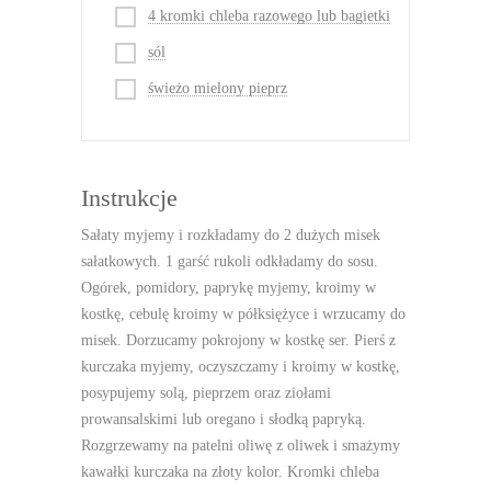
4 kromki chleba razowego lub bagietki
sól
świeżo mielony pieprz
Instrukcje
Sałaty myjemy i rozkładamy do 2 dużych misek
sałatkowych. 1 garść rukoli odkładamy do sosu.
Ogórek, pomidory, paprykę myjemy, kroimy w
kostkę, cebulę kroimy w półksiężyce i wrzucamy do
misek. Dorzucamy pokrojony w kostkę ser. Pierś z
kurczaka myjemy, oczyszczamy i kroimy w kostkę,
posypujemy solą, pieprzem oraz ziołami
prowansalskimi lub oregano i słodką papryką.
Rozgrzewamy na patelni oliwę z oliwek i smażymy
kawałki kurczaka na złoty kolor. Kromki chleba