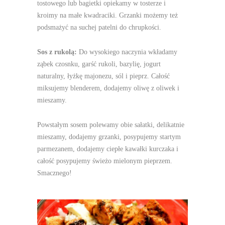
tostowego lub bagietki opiekamy w tosterze i
kroimy na małe kwadraciki. Grzanki możemy też
podsmażyć na suchej patelni do chrupkości.
Sos z rukolą:
Do wysokiego naczynia wkładamy
ząbek czosnku, garść rukoli, bazylię, jogurt
naturalny, łyżkę majonezu, sól i pieprz. Całość
miksujemy blenderem, dodajemy oliwę z oliwek i
mieszamy.
Powstałym sosem polewamy obie sałatki, delikatnie
mieszamy, dodajemy grzanki, posypujemy startym
parmezanem, dodajemy ciepłe kawałki kurczaka i
całość posypujemy świeżo mielonym pieprzem.
Smacznego!