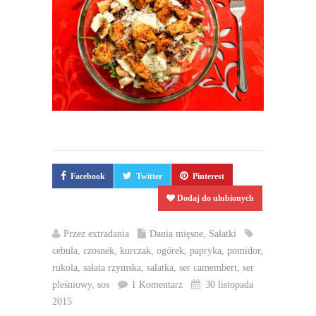
Facebook
Twitter
Pinterest
Dodaj do ulubionych
Przez
extradania
Dania mięsne
,
Sałatki
cebula
,
czosnek
,
kurczak
,
ogórek
,
papryka
,
pomidor
,
rukola
,
sałata rzymska
,
sałatka
,
ser camembert
,
ser
pleśniowy
,
sos
1 Komentarz
30 listopada
2015