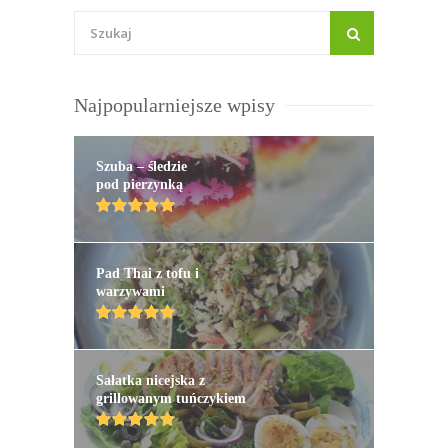
Najpopularniejsze wpisy
Szuba – śledzie
pod pierzynką
Pad Thai z tofu i
warzywami
Sałatka nicejska z
grillowanym tuńczykiem