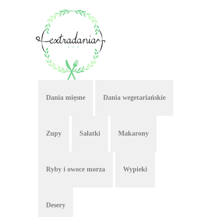
Dania mięsne
Dania wegetariańskie
Zupy
Sałatki
Makarony
Ryby i owoce morza
Wypieki
Desery