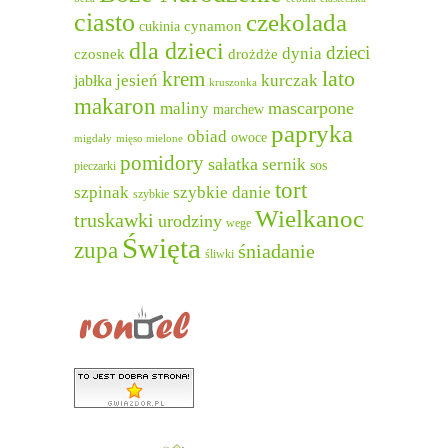
ciasto
czekolada
cukinia
cynamon
dla dzieci
dzieci
dynia
czosnek
drożdże
lato
krem
jesień
kurczak
jabłka
kruszonka
makaron
mascarpone
maliny
marchew
papryka
obiad
owoce
migdały
mięso mielone
pomidory
sałatka
sernik
sos
pieczarki
tort
szpinak
szybkie danie
szybkie
Wielkanoc
truskawki
urodziny
wege
Święta
zupa
śniadanie
śliwki