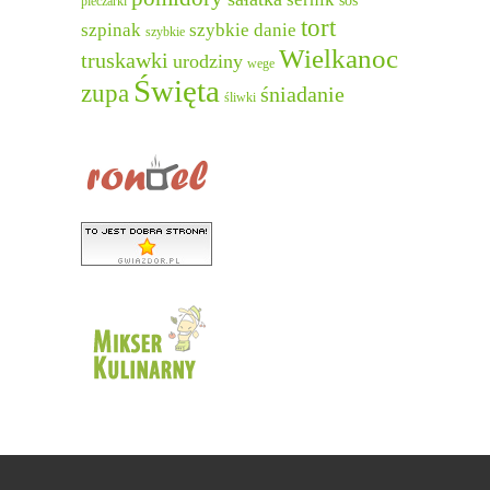
sos
pieczarki
tort
szpinak
szybkie danie
szybkie
Wielkanoc
truskawki
urodziny
wege
Święta
zupa
śniadanie
śliwki