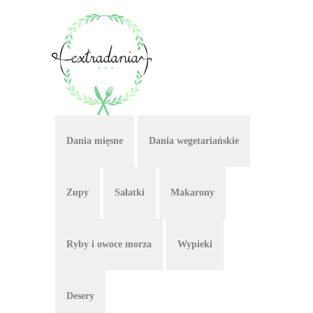
Dania mięsne
Dania wegetariańskie
Zupy
Sałatki
Makarony
Ryby i owoce morza
Wypieki
Desery