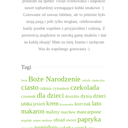
postaram się spełnić Twoje oczekiwania i zaspokoić
nawet najbardziej wymagające kubki smakowe :)
Gotowanie od zawsze lubiłam, ale to jedzenie było
moją pasją i jeśli tylko mogłam, celebrowałam
każdy posiłek wspólnie z przyjaciółmi i rodziną. Z
pewnością znajdziesz tu szeroką gamę smaków i dań
na każdą okazję! Mam na imię Joanna i zachęcam
Was do wspólnego gotowania :)
Tagi
Boże Narodzenie
beza
cebula
ciasteczka
ciasto
czekolada
cukinia
cynamon
dla dzieci
dzieci
dynia
czosnek
drożdże
lato
krem
jesień
kurczak
jabłka
kruszonka
makaron
mascarpone
maliny
marchew
papryka
obiad
owoce
migdały
mięso mielone
pomidory
sałatka
sernik