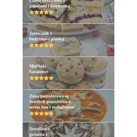
Ciasto drożdżowe z
jagodami i kruszonką
Jabłecznik z
budyniową pianką
Muffinki
bananowe
Zupa pomidorowa ze
świeżych pomidorów z
serem feta i makaronem
Drożdżowa
gwiazda z