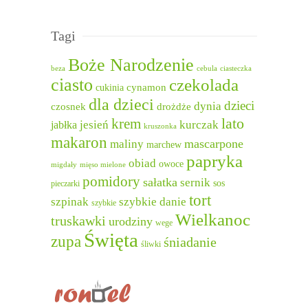
Tagi
Boże Narodzenie
beza
cebula
ciasteczka
ciasto
czekolada
cukinia
cynamon
dla dzieci
dzieci
dynia
czosnek
drożdże
lato
krem
jesień
kurczak
jabłka
kruszonka
makaron
mascarpone
maliny
marchew
papryka
obiad
owoce
migdały
mięso mielone
pomidory
sałatka
sernik
sos
pieczarki
tort
szpinak
szybkie danie
szybkie
Wielkanoc
truskawki
urodziny
wege
Święta
zupa
śniadanie
śliwki