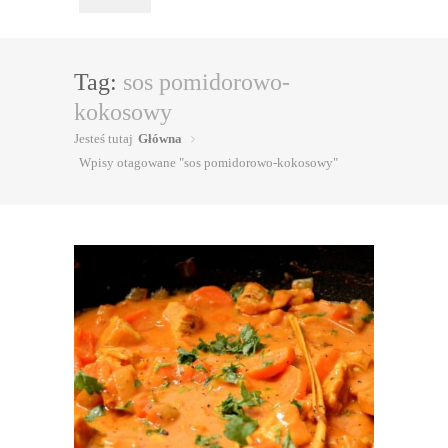
Tag:
sos pomidorowo-
kokosowy
Jesteś tutaj
Główna
Wpisy otagowane "sos pomidorowo-kokosowy"