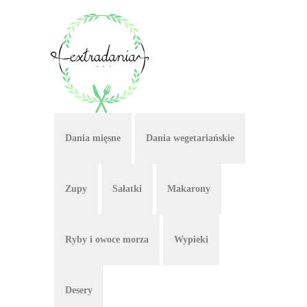
Dania mięsne
Dania wegetariańskie
Zupy
Sałatki
Makarony
Ryby i owoce morza
Wypieki
Desery