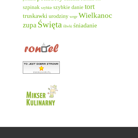
tort
szpinak
szybkie danie
szybkie
Wielkanoc
truskawki
urodziny
wege
Święta
zupa
śniadanie
śliwki