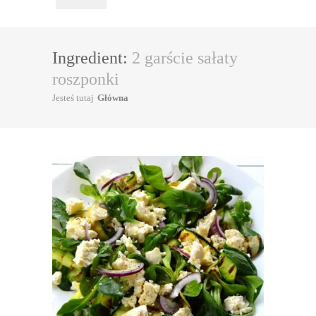
Ingredient:
2 garście sałaty
roszponki
Jesteś tutaj
Główna