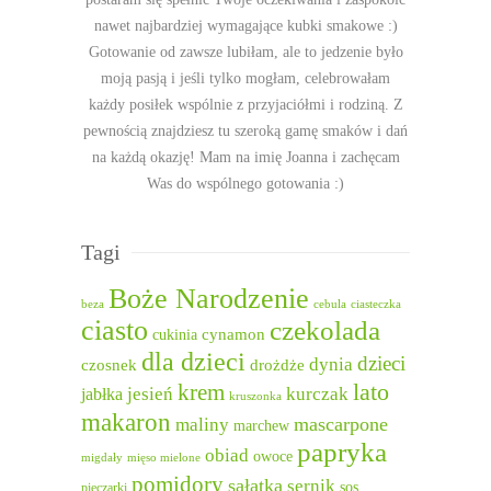
nawet najbardziej wymagające kubki smakowe :)
Gotowanie od zawsze lubiłam, ale to jedzenie było
moją pasją i jeśli tylko mogłam, celebrowałam
każdy posiłek wspólnie z przyjaciółmi i rodziną. Z
pewnością znajdziesz tu szeroką gamę smaków i dań
na każdą okazję! Mam na imię Joanna i zachęcam
Was do wspólnego gotowania :)
Tagi
Boże Narodzenie
beza
cebula
ciasteczka
ciasto
czekolada
cukinia
cynamon
dla dzieci
dzieci
dynia
czosnek
drożdże
lato
krem
jesień
kurczak
jabłka
kruszonka
makaron
mascarpone
maliny
marchew
papryka
obiad
owoce
migdały
mięso mielone
pomidory
sałatka
sernik
sos
pieczarki