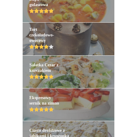
gulaszowa
Tort
czekoladowo-
owocowy
Sałatka Cezar z
kurczakiem
Ekspresowy
sernik na zimno
Ciasto drożdżowe z
jabłkami i kruszonką