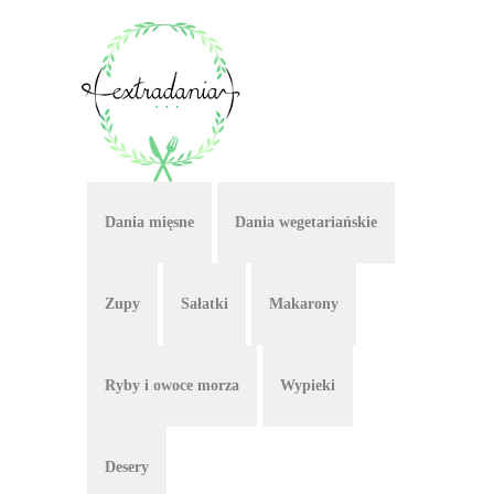
Dania mięsne
Dania wegetariańskie
Zupy
Sałatki
Makarony
Ryby i owoce morza
Wypieki
Desery