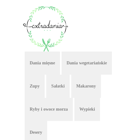
Dania mięsne
Dania wegetariańskie
Zupy
Sałatki
Makarony
Ryby i owoce morza
Wypieki
Desery