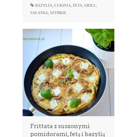
BAZYLIA
,
CUKINIA
,
FETA
,
GRILL
,
SAŁATKA
,
SZYBKIE
Frittata z suszonymi
pomidorami, fetą i bazylią