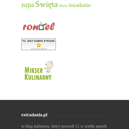
Święta
zupa
śniadanie
śliwki
extradania.pl
to blog kulinarny, który pozwoli Ci w szybki sposób