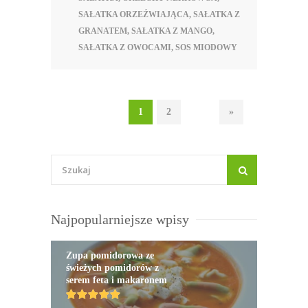
SAŁATKA ORZEŹWIAJĄCA
,
SAŁATKA Z
GRANATEM
,
SAŁATKA Z MANGO
,
SAŁATKA Z OWOCAMI
,
SOS MIODOWY
1
2
»
Najpopularniejsze wpisy
Zupa pomidorowa ze
świeżych pomidorów z
serem feta i makaronem