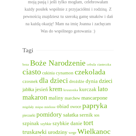
moją pasją i jeśli tylko mogłam, celebrowałam
każdy posiłek wspólnie z przyjaciółmi i rodziną. Z
pewnością znajdziesz tu szeroką gamę smaków i dań
na każdą okazję! Mam na imię Joanna i zachęcam
Was do wspólnego gotowania :)
Tagi
Boże Narodzenie
beza
cebula
ciasteczka
ciasto
czekolada
cukinia
cynamon
dla dzieci
dzieci
dynia
czosnek
drożdże
lato
krem
jesień
kurczak
jabłka
kruszonka
makaron
mascarpone
maliny
marchew
papryka
obiad
owoce
migdały
mięso mielone
pomidory
sałatka
sernik
sos
pieczarki
tort
szpinak
szybkie danie
szybkie
Wielkanoc
truskawki
urodziny
wege