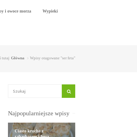
by i owoce morza
Wypieki
ś tutaj
Główna
Wpisy otagowane "ser feta"
Najpopularniejsze wpisy
Ciasto kruche z
rabarbarem i bezą