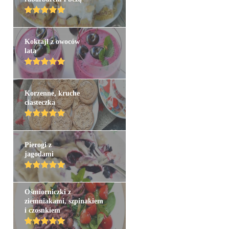
Koktajl z owoców
lata
Korzenne, kruche
ciasteczka
Pierogi z
jagodami
Ośmiorniczki z
ziemniakami, szpinakiem
i czosnkiem