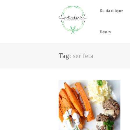
Dania mięsne
Desery
Tag:
ser feta