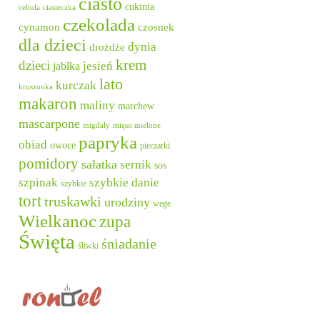
ciasto
cukinia
cebula
ciasteczka
czekolada
cynamon
czosnek
dla dzieci
dynia
drożdże
krem
dzieci
jesień
jabłka
lato
kurczak
kruszonka
makaron
maliny
marchew
mascarpone
migdały
mięso mielone
papryka
obiad
owoce
pieczarki
pomidory
sałatka
sernik
sos
szpinak
szybkie danie
szybkie
tort
truskawki
urodziny
wege
Wielkanoc
zupa
Święta
śniadanie
śliwki