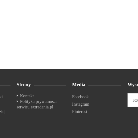
Strony
Media
Wysz
Kontakt
ki
Facebook
Polityka prywatności
Instagram
serwisu extradania.pl
ziej
Pinterest