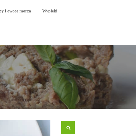
by i owoce morza
Wypieki