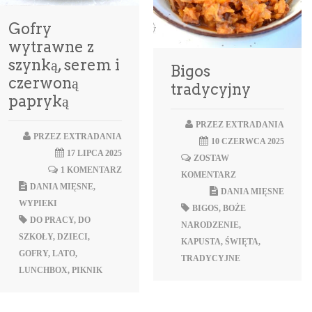
Gofry
wytrawne z
szynką, serem i
Bigos
czerwoną
tradycyjny
papryką
PRZEZ
EXTRADANIA
PRZEZ
EXTRADANIA
10 CZERWCA 2025
17 LIPCA 2025
ZOSTAW
1 KOMENTARZ
KOMENTARZ
DANIA MIĘSNE
,
DANIA MIĘSNE
WYPIEKI
BIGOS
,
BOŻE
DO PRACY
,
DO
NARODZENIE
,
SZKOŁY
,
DZIECI
,
KAPUSTA
,
ŚWIĘTA
,
GOFRY
,
LATO
,
TRADYCYJNE
LUNCHBOX
,
PIKNIK