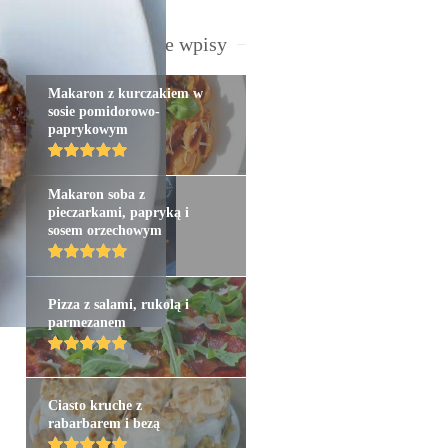
Najpopularniejsze wpisy
Makaron z kurczakiem w
sosie pomidorowo-
paprykowym
Makaron soba z
pieczarkami, papryką i
sosem orzechowym
Pizza z salami, rukolą i
parmezanem
Ciasto kruche z
rabarbarem i bezą