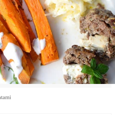
DRUKUJ
atami