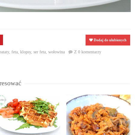
Dodaj do ulubionych
bataty
,
feta
,
klopsy
,
ser feta
,
wołowina
Z 0 komentarzy
eresować