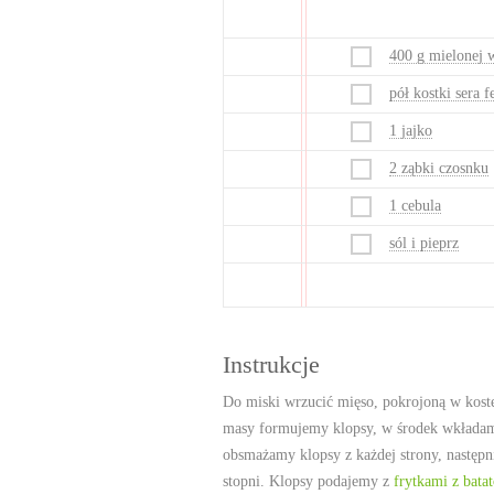
400 g mielonej 
pół kostki sera f
1 jajko
2 ząbki czosnku
1 cebula
sól i pieprz
Instrukcje
Do miski wrzucić mięso, pokrojoną w koste
masy formujemy klopsy, w środek wkładamy
obsmażamy klopsy z każdej strony, następ
stopni. Klopsy podajemy z
frytkami z bata