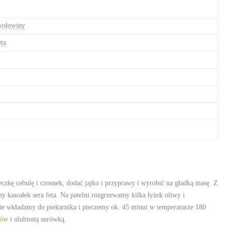
wołowiny
eta
czkę cebulę i czosnek, dodać jajko i przyprawy i wyrobić na gładką masę. Z
 kawałek sera feta. Na patelni rozgrzewamy kilka łyżek oliwy i
nie wkładamy do piekarnika i pieczemy ok. 45 minut w temperaturze 180
tów
i ulubioną surówką.