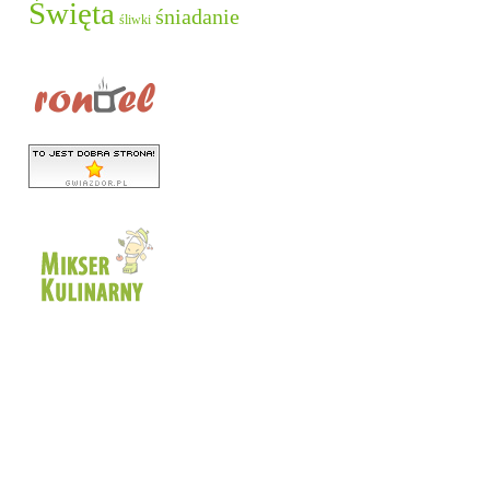
Święta
śniadanie
śliwki