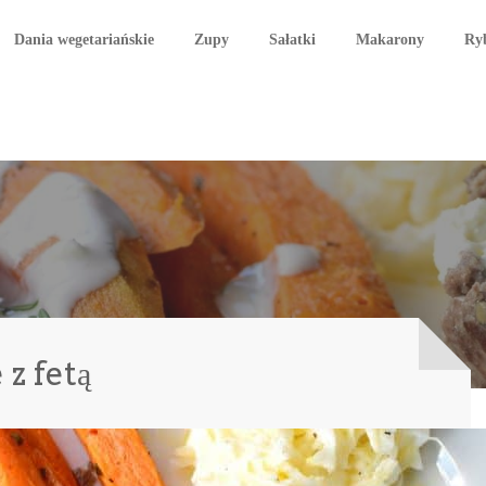
Dania wegetariańskie
Zupy
Sałatki
Makarony
Ry
z fetą