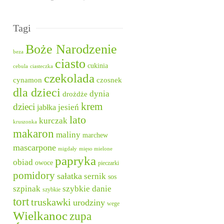
Tagi
Boże Narodzenie
beza
ciasto
cukinia
cebula
ciasteczka
czekolada
cynamon
czosnek
dla dzieci
dynia
drożdże
krem
dzieci
jesień
jabłka
lato
kurczak
kruszonka
makaron
maliny
marchew
mascarpone
migdały
mięso mielone
papryka
obiad
owoce
pieczarki
pomidory
sałatka
sernik
sos
szpinak
szybkie danie
szybkie
tort
truskawki
urodziny
wege
Wielkanoc
zupa