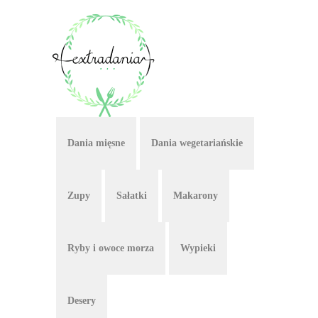
Dania mięsne
Dania wegetariańskie
Zupy
Sałatki
Makarony
Ryby i owoce morza
Wypieki
Desery