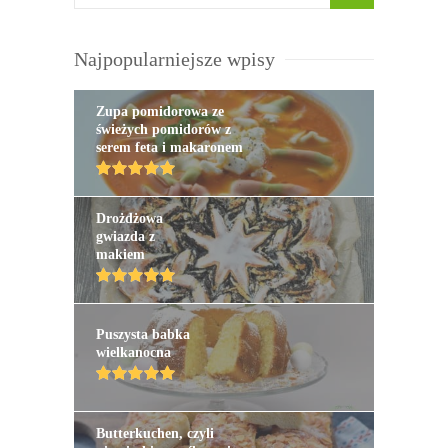
Najpopularniejsze wpisy
Zupa pomidorowa ze
świeżych pomidorów z
serem feta i makaronem
Drożdżowa
gwiazda z
makiem
Puszysta babka
wielkanocna
Butterkuchen, czyli