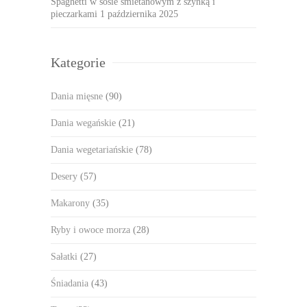
Spaghetti w sosie śmietanowym z szynką i
pieczarkami
1 października 2025
Kategorie
Dania mięsne
(90)
Dania wegańskie
(21)
Dania wegetariańskie
(78)
Desery
(57)
Makarony
(35)
Ryby i owoce morza
(28)
Sałatki
(27)
Śniadania
(43)