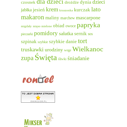
dla dzieci
dzieci
dynia
czosnek
drożdże
lato
krem
jesień
kurczak
jabłka
kruszonka
makaron
mascarpone
maliny
marchew
papryka
obiad
owoce
migdały
mięso mielone
pomidory
sałatka
sernik
sos
pieczarki
tort
szpinak
szybkie danie
szybkie
Wielkanoc
truskawki
urodziny
wege
Święta
zupa
śniadanie
śliwki