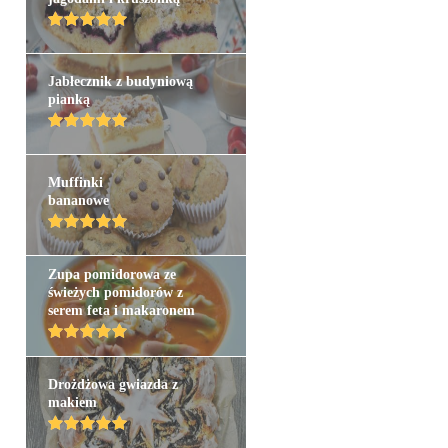
Jabłecznik z budyniową
pianką
Muffinki
bananowe
Zupa pomidorowa ze
świeżych pomidorów z
serem feta i makaronem
Drożdżowa gwiazda z
makiem