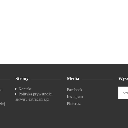
Strony
Media
Wysz
Kontakt
ki
Facebook
Polityka prywatności
Instagram
serwisu extradania.pl
ziej
Pinterest