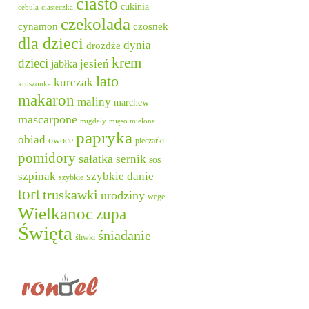
ciasto
cukinia
cebula
ciasteczka
czekolada
cynamon
czosnek
dla dzieci
dynia
drożdże
krem
dzieci
jesień
jabłka
lato
kurczak
kruszonka
makaron
maliny
marchew
mascarpone
migdały
mięso mielone
papryka
obiad
owoce
pieczarki
pomidory
sałatka
sernik
sos
szpinak
szybkie danie
szybkie
tort
truskawki
urodziny
wege
Wielkanoc
zupa
Święta
śniadanie
śliwki