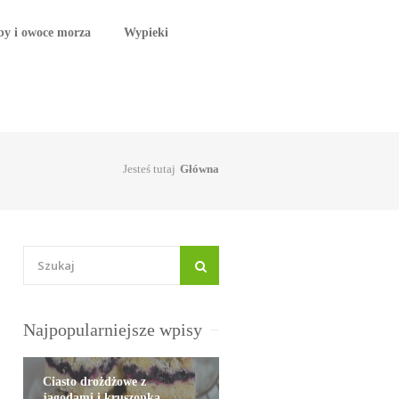
by i owoce morza
Wypieki
Jesteś tutaj
Główna
Najpopularniejsze wpisy
Ciasto drożdżowe z
jagodami i kruszonką