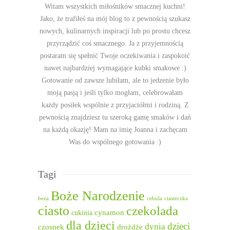
Witam wszystkich miłośników smacznej kuchni!
Jako, że trafiłeś na mój blog to z pewnością szukasz
nowych, kulinarnych inspiracji lub po prostu chcesz
przyrządzić coś smacznego. Ja z przyjemnością
postaram się spełnić Twoje oczekiwania i zaspokoić
nawet najbardziej wymagające kubki smakowe :)
Gotowanie od zawsze lubiłam, ale to jedzenie było
moją pasją i jeśli tylko mogłam, celebrowałam
każdy posiłek wspólnie z przyjaciółmi i rodziną. Z
pewnością znajdziesz tu szeroką gamę smaków i dań
na każdą okazję! Mam na imię Joanna i zachęcam
Was do wspólnego gotowania :)
Tagi
Boże Narodzenie
beza
cebula
ciasteczka
ciasto
czekolada
cukinia
cynamon
dla dzieci
dzieci
dynia
czosnek
drożdże