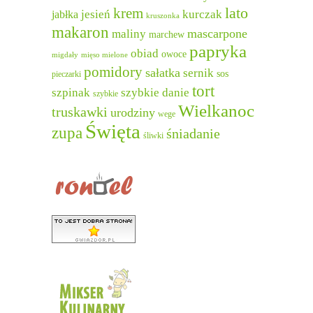
lato
krem
jesień
kurczak
jabłka
kruszonka
makaron
mascarpone
maliny
marchew
papryka
obiad
owoce
migdały
mięso mielone
pomidory
sałatka
sernik
sos
pieczarki
tort
szpinak
szybkie danie
szybkie
Wielkanoc
truskawki
urodziny
wege
Święta
zupa
śniadanie
śliwki