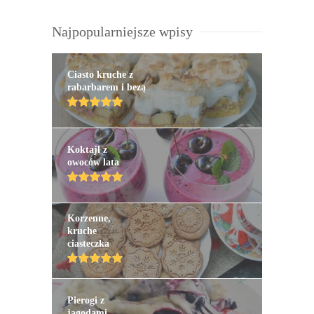
Najpopularniejsze wpisy
Ciasto kruche z
rabarbarem i bezą
Koktajl z
owoców lata
Korzenne,
kruche
ciasteczka
Pierogi z
jagodami