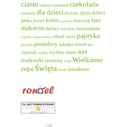
ciasto
czekolada
cukinia
cynamon
dla dzieci
dzieci
dynia
czosnek
drożdże
lato
krem
jesień
kurczak
jabłka
kruszonka
makaron
mascarpone
maliny
marchew
papryka
obiad
owoce
migdały
mięso mielone
pomidory
sałatka
sernik
sos
pieczarki
tort
szpinak
szybkie danie
szybkie
Wielkanoc
truskawki
urodziny
wege
Święta
zupa
śniadanie
śliwki