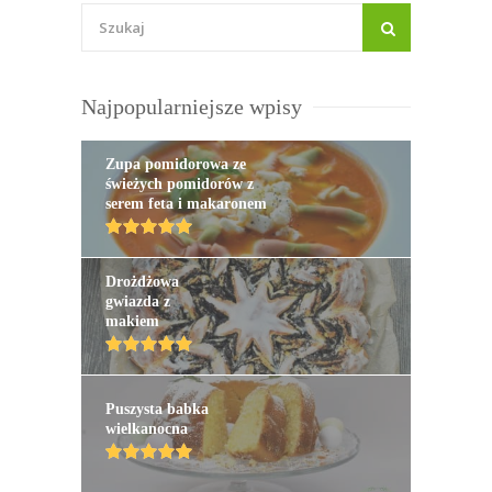
Najpopularniejsze wpisy
Zupa pomidorowa ze
świeżych pomidorów z
serem feta i makaronem
Drożdżowa
gwiazda z
makiem
Puszysta babka
wielkanocna