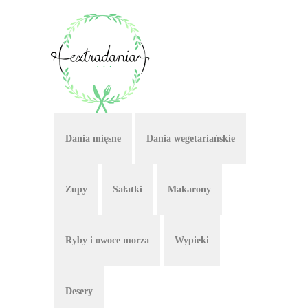
Dania mięsne
Dania wegetariańskie
Zupy
Sałatki
Makarony
Ryby i owoce morza
Wypieki
Desery