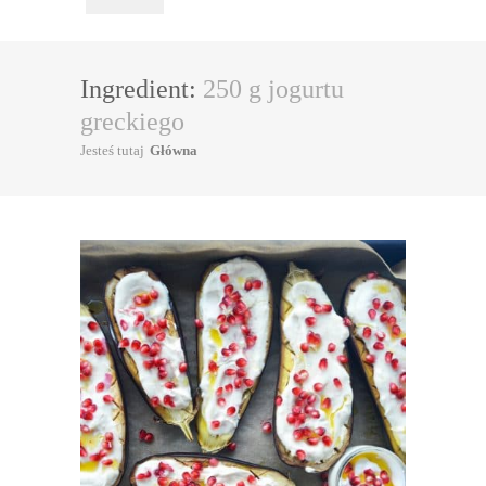
Ingredient:
250 g jogurtu
greckiego
Jesteś tutaj
Główna